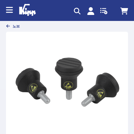
text.skipToContent
text.skipToNavigation
노브