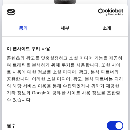
동의
세부
소개
버섯 모양 노브 정전기 방지 크기1 D=M05X10 D1=21 열가
소성, 검정 RAL9011, 구성 요소:스틸
이 웹사이트 쿠키 사용
나사=M5
바깥지름=21
나사 길이=10
콘텐츠와 광고를 맞춤설정하고 소셜 미디어 기능을 제공하
본체 색상=흑연 검정 RAL 9011
D2=12
D3=19
높이=21
며 트래픽을 분석하기 위해 쿠키를 사용합니다. 또한 사이
H1=10
트 사용에 대한 정보를 소셜 미디어, 광고, 분석 파트너와
주문 번호:
K0251.110524X10
공유합니다. 이러한 소셜 미디어, 광고, 분석 파트너는 귀하
의 해당 서비스 이용을 통해 수집되었거나 귀하가 제공한
₩6,300
세부 사항
기타 정보와 Google이 공유한 사이트 사용 정보를 조합할
부가세 별도
배송비 별도
수 있습니다.
동
제품 상세 정보
필수
의