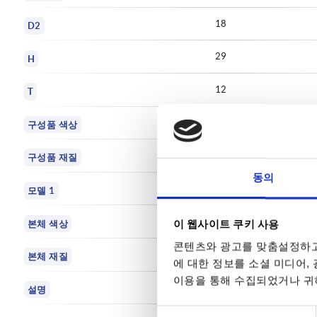
18
D2
29
H
12
T
자연적 마무리
구성품 색상
스테인리스 스틸
구성품 재질
동의
광택
모델 1
검정색
이 웹사이트 쿠키 사용
본체 색상
콘텐츠와 광고를 맞춤설정하고
듀로플라스틱
본체 재질
에 대한 정보를 소셜 미디어,
이용을 통해 수집되었거나 귀하
버섯 모양 노브
설명
동