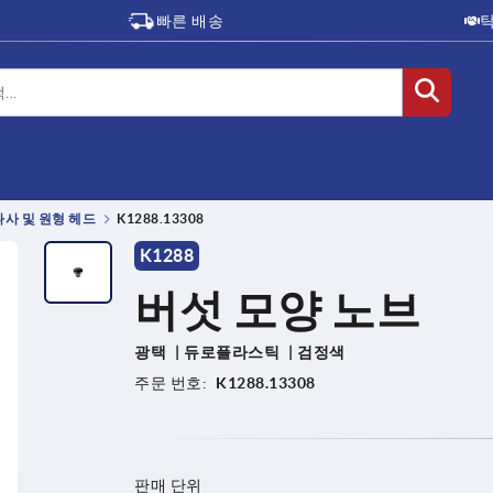
빠른 배송
나사 및 원형 헤드
K1288.13308
K1288
버섯 모양 노브
광택
듀로플라스틱
검정색
주문 번호:
K1288.13308
판매 단위