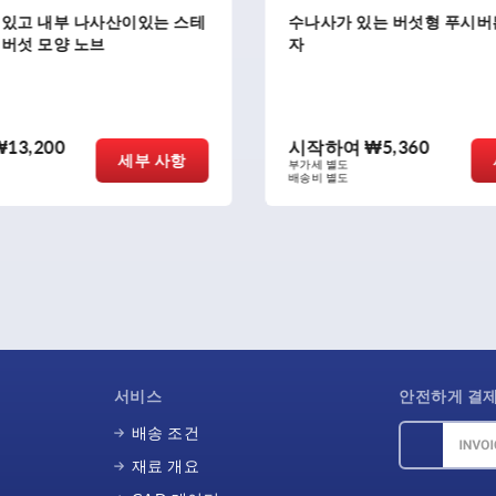
가 있는 버섯형 푸시버튼 생체 고분
플랫 노브
하여
₩5,360
시작하여
₩7,890
세부 사항
별도
부가세 별도
별도
배송비 별도
서비스
안전하게 결
배송 조건
재료 개요