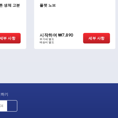
암나사가 있는 정전기 방지 버섯형 푸시버
튼
시작하여
₩8,530
세부 사항
세부 사항
부가세 별도
배송비 별도
제하기