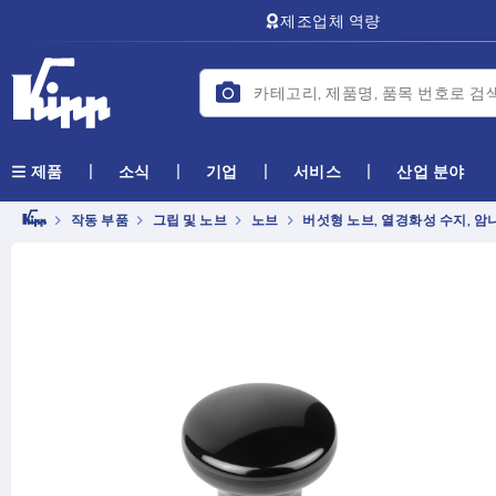
text.skipToContent
text.skipToNavigation
제조업체 역량
소식
기업
서비스
산업 분야
제품
작동 부품
그립 및 노브
노브
버섯형 노브, 열경화성 수지, 암