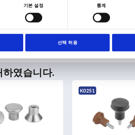
설명
기본 설정
통계
재료
표면 마무리
선택 허용
매하였습니다.
1
K0157