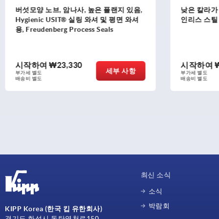
낮은 칼라가 있고 내부 나사산이있는 스테
수나사
인리스 스틸 버섯 모양 노브
자
시작하여
₩13,200
시작
세부 사항
부가세 별도
부가세 
배송비 별도
배송비 
최신 소식
소식
박람회
KIPP Korea (한국 킵 유한회사)
경기도 화성시 동탄영천로150