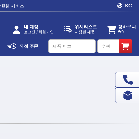
KO
탁월한 서비스
내 계정
위시리스트
장바구니
로그인 / 회원가입
저장된 제품
₩0
productCode
qty
직접 주문