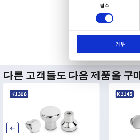
필수
의
선
택
거부
다른 고객들도 다음 제품을 구
K2145
K025