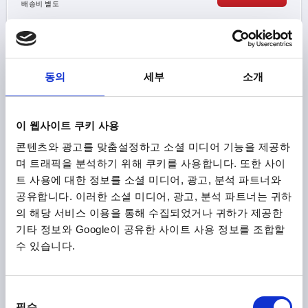
배송비 별도
K1308
동의
세부
소개
이 웹사이트 쿠키 사용
콘텐츠와 광고를 맞춤설정하고 소셜 미디어 기능을 제공하
버섯 모양 노브 위생 USIT® D=M06 D1=25 스테인레스 스틸
며 트래픽을 분석하기 위해 쿠키를 사용합니다. 또한 사이
1.4404, 광택처리, 높은 칼라
트 사용에 대한 정보를 소셜 미디어, 광고, 분석 파트너와
공유합니다. 이러한 소셜 미디어, 광고, 분석 파트너는 귀하
나사=M6
바깥지름=25
스크루 깊이=12
D2=14,2
의 해당 서비스 이용을 통해 수집되었거나 귀하가 제공한
높이=25
H1=12
R=3
R1=0,55
기타 정보와 Google이 공유한 사이트 사용 정보를 조합할
주문 번호:
K1308.2506
수 있습니다.
₩27,000
세부 사항
부가세 별도
배송비 별도
동
필수