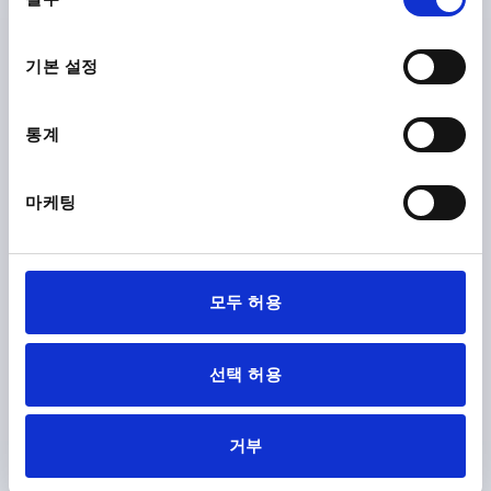
의
선
K1308
택
기본 설정
통계
마케팅
버섯 모양 노브 위생 USIT® D=M08 D1=33 스테인레스 스틸
1.4404, 광택처리, 높은 칼라
나사=M8
바깥지름=33
스크루 깊이=16
D2=18
높이=33
모두 허용
H1=15
R=4
R1=0,7
주문 번호:
K1308.3308
선택 허용
₩43,570
세부 사항
부가세 별도
배송비 별도
거부