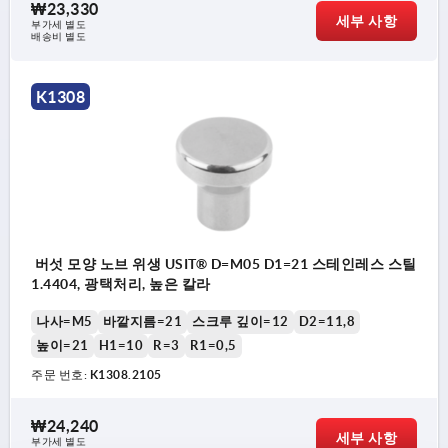
₩23,330
세부 사항
부가세 별도
배송비 별도
K1308
버섯 모양 노브 위생 USIT® D=M05 D1=21 스테인레스 스틸
1.4404, 광택처리, 높은 칼라
나사=M5
바깥지름=21
스크루 깊이=12
D2=11,8
높이=21
H1=10
R=3
R1=0,5
주문 번호:
K1308.2105
₩24,240
세부 사항
부가세 별도