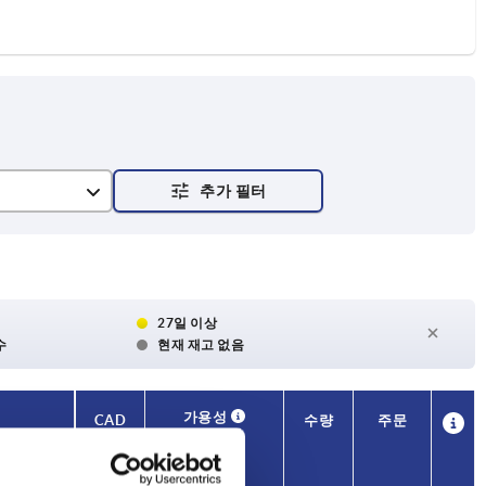
27일 이상
수
현재 재고 없음
가용성
CAD
수량
주문
H1
가격