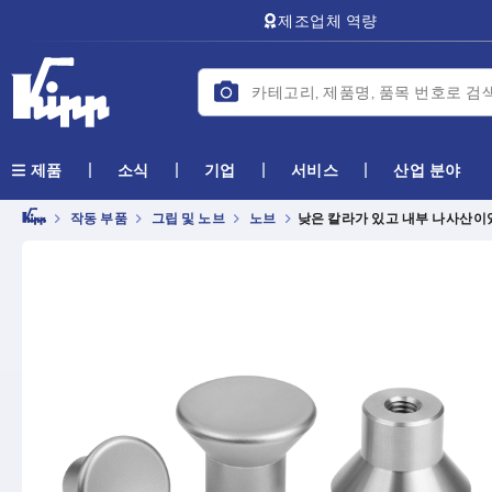
text.skipToContent
text.skipToNavigation
제조업체 역량
소식
기업
서비스
산업 분야
제품
작동 부품
그립 및 노브
노브
낮은 칼라가 있고 내부 나사산이