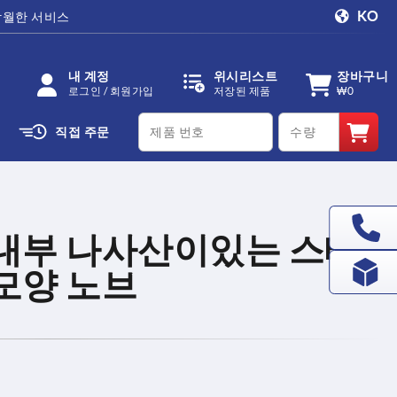
KO
탁월한 서비스
내 계정
위시리스트
장바구니
로그인 / 회원가입
저장된 제품
₩0
productCode
qty
직접 주문
 내부 나사산이있는 스테
모양 노브