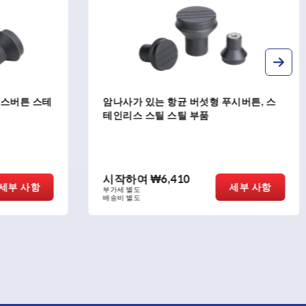
시버튼, 스
버섯형 노브, 열경화성 수지, 수나사 및 원
형 헤드
시작하여
₩3,570
세부 사항
세부 사항
부가세 별도
배송비 별도