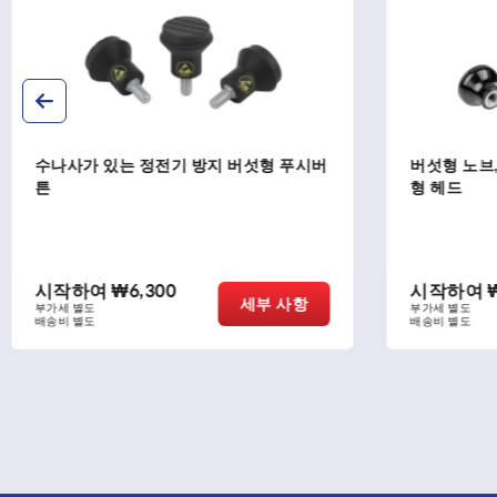
버섯형 노브, 열경화성 수지, 암나사 및 원
수나사가 있
형 헤드
인리스 스틸
시작하여
₩3,570
시작하여
세부 사항
부가세 별도
부가세 별도
배송비 별도
배송비 별도