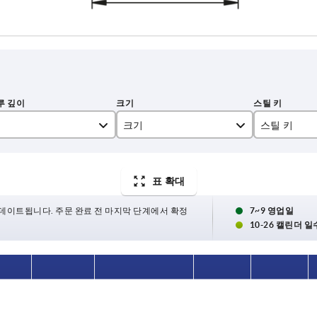
크기
스틸 키
0
1.4305
표 확대
1
1.4404
2
데이트됩니다. 주문 완료 전 마지막 단계에서 확정
7~9 영업일
10-26 캘린더 일
3
4
크기
스틸 키
표면 기본 몸체
D2
H
9