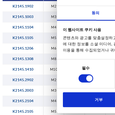
M10
K2145.1902
M2
14
4
동의
K2145.1003
M3
18
8
K2145.1104
M4
21
9
이 웹사이트 쿠키 사용
콘텐츠와 광고를 맞춤설정하고
K2145.1105
M5
21
9
에 대한 정보를 소셜 미디어,
K2145.1206
M6
25
10
이용을 통해 수집되었거나 귀하
K2145.1308
M8
33
14
동
필수
의
K2145.1410
M10
40
20
선
K2145.2902
M2
14
4
택
K2145.2003
M3
18
8
거부
K2145.2104
M4
21
9
K2145.2105
M5
21
9