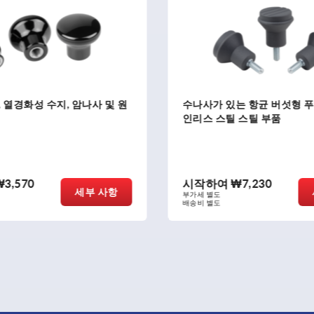
는 항균 버섯형 푸스버튼 스테
암나사가 있는 항균 버섯형 푸
 스틸 부품
테인리스 스틸 스틸 부품
₩7,230
시작하여
₩6,410
세부 사항
부가세 별도
배송비 별도