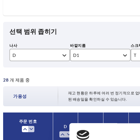
선택 범위 좁히기
D
D1
T
M2
14
4
28
개 제품 중
M3
18
8
M4
21
9
재고 현황은 하루에 여러 번 정기적으로 업
가용성
된 배송일을 확인하실 수 있습니다.
M5
25
10
M6
33
14
주문 번호
D
D1
T
M8
40
20