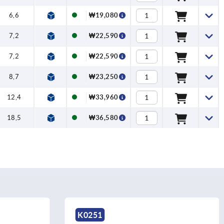
6,6
₩19,080
7,2
₩22,590
7,2
₩22,590
8,7
₩23,250
12,4
₩33,960
18,5
₩36,580
K1289