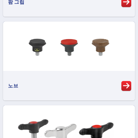
팜 그립
노브