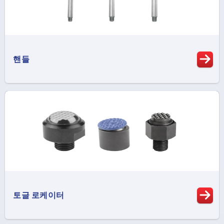
핸들
토글 로케이터