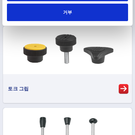
볼 노브
거부
토크 그립