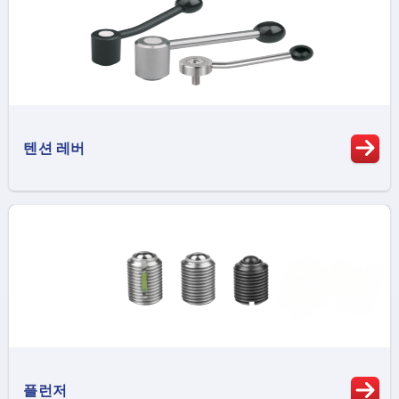
텐션 레버
플런저