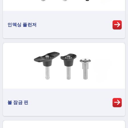
인덱싱 플런저
볼 잠금 핀