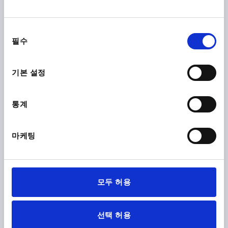
동
필수
의
선
택
기본 설정
캠 액션 인덱싱 플런저
통계
마케팅
모두 허용
선택 허용