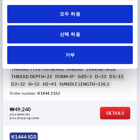
모두 허용
선택 허용
TENSION LEVER SIZE:3 M16, A=126,5, FORM:0°
거부
STAINLESS STEEL, COMP:PLASTIC
THREAD TYPE=INTERNAL THREAD
THREAD=M16
THREAD DEPTH=23
FORM=0°
SIZE=3
D=33
D1=13
D2=32
H=52
H2=41
HANDLE LENGTH=126,5
Order number:
K1444.2162
₩49,240
DETAILS
plus sales tax
plus shipping costs
K1444 IG0