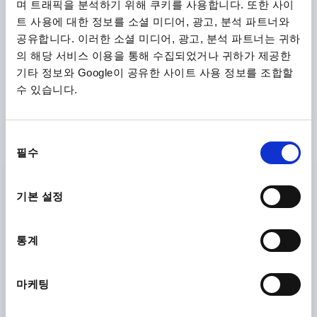
K1444 IG0
며 트래픽을 분석하기 위해 쿠키를 사용합니다. 또한 사이
트 사용에 대한 정보를 소셜 미디어, 광고, 분석 파트너와
공유합니다. 이러한 소셜 미디어, 광고, 분석 파트너는 귀하
의 해당 서비스 이용을 통해 수집되었거나 귀하가 제공한
기타 정보와 Google이 공유한 사이트 사용 정보를 조합할
수 있습니다.
TENSION LEVER SIZE:2 M12, A=104, FORM:0°
STAINLESS STEEL, COMP:PLASTIC
동
필수
의
THREAD TYPE=INTERNAL THREAD
THREAD=M12
선
THREAD DEPTH=20
FORM=0°
SIZE=2
D=28
D1=12
택
기본 설정
D2=32
H=46
H2=36,5
HANDLE LENGTH=104
Order number:
K1444.2122
통계
₩40,670
DETAILS
plus sales tax
plus shipping costs
마케팅
K1444 IG0