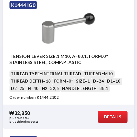
K1444 IG0
TENSION LEVER SIZE:1 M10, A=88,1, FORM:0°
STAINLESS STEEL, COMP:PLASTIC
THREAD TYPE=INTERNAL THREAD
THREAD=M10
THREAD DEPTH=18
FORM=0°
SIZE=1
D=24
D1=10
D2=25
H=40
H2=32,5
HANDLE LENGTH=88,1
Order number:
K1444.2102
₩32,850
DETAILS
plus sales tax
plus shipping costs