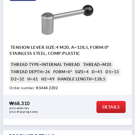
TENSION LEVER SIZE:4 M20, A=128,5, FORM:0°
STAINLESS STEEL, COMP:PLASTIC
THREAD TYPE=INTERNAL THREAD
THREAD=M20
THREAD DEPTH=26
FORM=0°
SIZE=4
D=41
D1=13
D2=32
H=61
H2=49
HANDLE LENGTH=128,5
Order number:
K1444.2202
₩68,310
DETAILS
plus sales tax
plus shipping costs