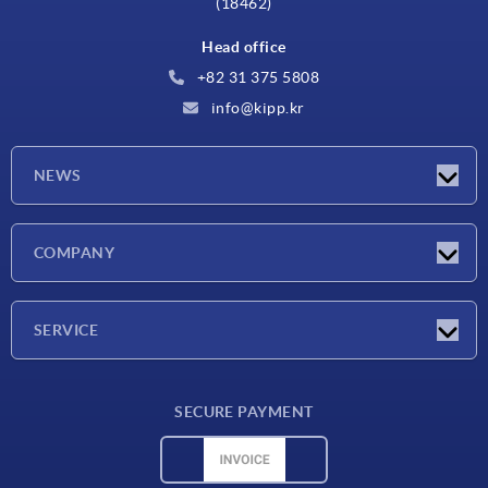
(18462)
Head office
+82 31 375 5808
info@kipp.kr
NEWS
Latest news
COMPANY
Exhibitions
Company
SERVICE
Delivery conditions
SECURE PAYMENT
Material overview
CAD data