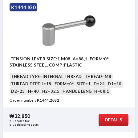
K1444 IG0
TENSION LEVER SIZE:1 M08, A=88,1, FORM:0°
STAINLESS STEEL, COMP:PLASTIC
THREAD TYPE=INTERNAL THREAD
THREAD=M8
THREAD DEPTH=18
FORM=0°
SIZE=1
D=24
D1=10
D2=25
H=40
H2=32,5
HANDLE LENGTH=88,1
Order number:
K1444.2082
₩32,850
DETAILS
plus sales tax
plus shipping costs