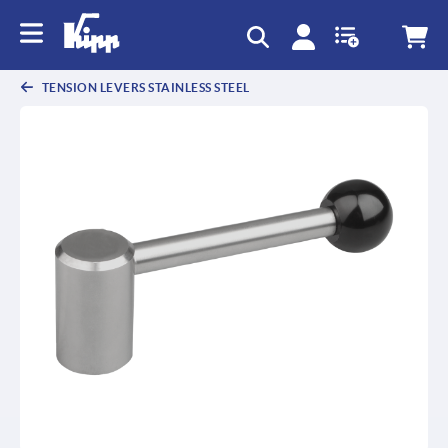
text.skipToContent
text.skipToNavigation
TENSION LEVERS STAINLESS STEEL