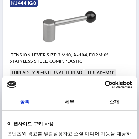
K1444 IG0
TENSION LEVER SIZE:2 M10, A=104, FORM:0°
STAINLESS STEEL, COMP:PLASTIC
THREAD TYPE=INTERNAL THREAD
THREAD=M10
THREAD DEPTH=20
FORM=0°
SIZE=2
D=28
D1=12
D2=32
H=46
H2=36,5
HANDLE LENGTH=104
Order number:
K1444.21012
동의
세부
소개
₩40,670
DETAILS
plus sales tax
plus shipping costs
이 웹사이트 쿠키 사용
콘텐츠와 광고를 맞춤설정하고 소셜 미디어 기능을 제공하