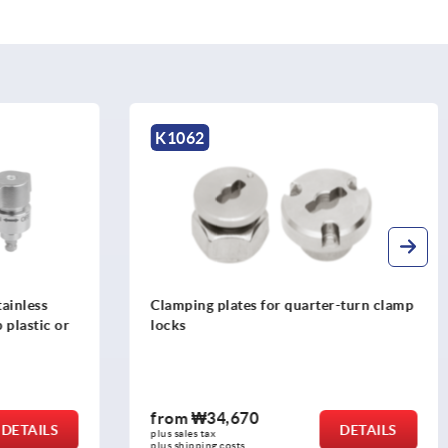
K1062
tainless
Clamping plates for quarter-turn clamp
b plastic or
locks
from
₩34,670
DETAILS
DETAILS
plus sales tax
plus shipping costs