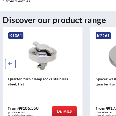
1
from 1 entries
Discover our product range
K1061
K2261
Quarter-turn clamp locks stainless
Spacer washe
steel, flat
quarter-tur
from
₩106,550
from
₩17
DETAILS
plus sales tax
plus sales tax
plus shipping costs
plus shipping c