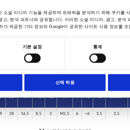
 소셜 미디어 기능을 제공하며 트래픽을 분석하기 위해 쿠키를 사
 광고, 분석 파트너와 공유합니다. 이러한 소셜 미디어, 광고, 분석
가 제공한 기타 정보와 Google이 공유한 사이트 사용 정보를 조
D2
D3
39
25
기본 설정
통계
INCREASE TABLE SIZE
7 to 9 business 
es a day at regular intervals.
10-26 business 
선택 허용
Shearing
Shearing
5
5
D6
D6
H
H
H1
H1
H2
H2
M
M
T
T
T1
T1
T2
T2
force kN
force kN
9
9
28
28
16,5
16,5
8,5
8,5
2
2
M2,5
M2,5
6
6
>6
>6
3,5
3,5
2,5
2,5