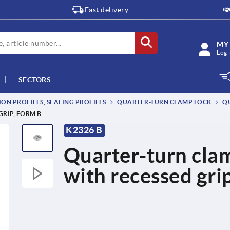
Fast delivery
MY
Log 
SECTORS
ON PROFILES, SEALING PROFILES
QUARTER-TURN CLAMP LOCK
QU
GRIP, FORM B
K2326 B
Quarter-turn clamp
with recessed gri