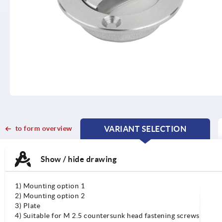
to form overview
VARIANT SELECTION
CURRENT
CURRENT
TAB:
TAB:
Show / hide drawing
1) Mounting option 1
2) Mounting option 2
3) Plate
4) Suitable for M 2.5 countersunk head fastening screws