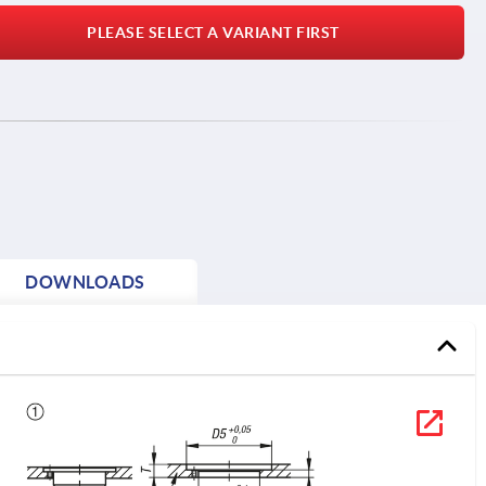
PLEASE SELECT A VARIANT FIRST
DOWNLOADS
1) M
2) M
3) P
4) S