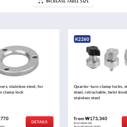
INCREASE TABLE SIZE
K2260
rs, stainless steel, for
Quarter-turn clamp locks, s
n clamp lock
steel, retractable, twist kno
stainless steel
,770
from
₩173,340
DETAILS
plus sales tax
osts
plus shipping costs