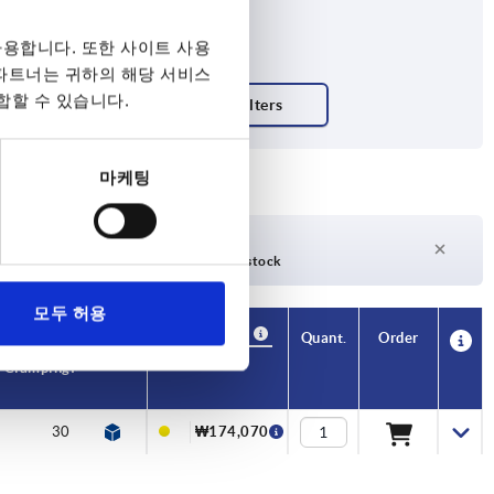
용합니다. 또한 사이트 사용
 파트너는 귀하의 해당 서비스
합할 수 있습니다.
마케팅
days
27 days +
days
Currently out of stock
모두 허용
Availability
Availability
CAD
CAD
Quant.
Quant.
Order
Order
Pullout
Pullout
Temperature
Temperature
Price
Price
Clamping force N
Clamping force N
force
force
Holding force N
Holding force N
resistance
resistance
F kN
F kN
30
30
1
1
30
30
≤180 °C
≤180 °C
₩174,070
₩174,070