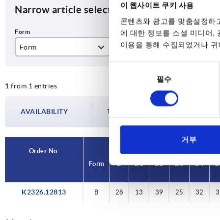
이 웹사이트 쿠키 사용
Narrow article selection
콘텐츠와 광고를 맞춤설정하고
에 대한 정보를 소셜 미디어,
이용을 통해 수집되었거나 귀하
Form
D
D1
B
28
13
동
필수
의
1
from 1 entries
선
택
AVAILABILITY
The availabilities are updated several tim
거부
Order No.
Order No.
Form
Form
D
D
D1
D1
D2
D2
D3
D3
D4
D4
D
D
K2326.12813
B
B
28
28
13
13
39
39
25
25
32
32
3
3