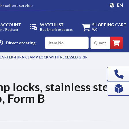
EN
Excellent service
 ACCOUNT
WATCHLIST
SHOPPING CART
in / Register
Bookmark products
₩0
productCode
qty
Direct ordering
ARTER-TURN CLAMP LOCK WITH RECESSED GRIP
 locks, stainless steel,
p, Form B