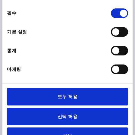
DETAILS
plus sales tax
동
plus shipping costs
필수
의
선
택
기본 설정
PRODUCT DETAILS
Form C with screw-on hole, without anti-slip
plate
CAD
통계
Form D with screw-on hole, with anti-slip plate
DOWNLOADS
마케팅
모두 허용
Discover our product range
선택 허용
427
K