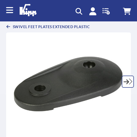
text.skipToContent
text.skipToNavigation
SWIVEL FEET PLATES EXTENDED PLASTIC