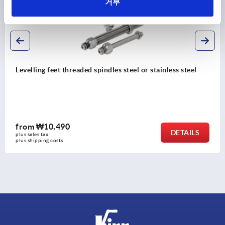
거부
ling feet threaded spindles steel or stainless steel
Bal
m
₩10,490
fr
DETAILS
ales tax
plus
hipping costs
plus