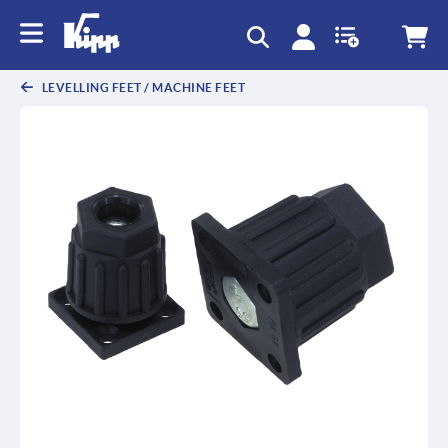
text.skipToContent
text.skipToNavigation
LEVELLING FEET / MACHINE FEET