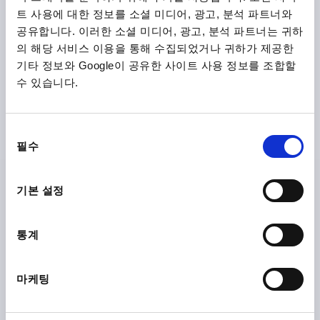
트 사용에 대한 정보를 소셜 미디어, 광고, 분석 파트너와
공유합니다. 이러한 소셜 미디어, 광고, 분석 파트너는 귀하
의 해당 서비스 이용을 통해 수집되었거나 귀하가 제공한
기타 정보와 Google이 공유한 사이트 사용 정보를 조합할
MACHINE FOOT HEIGHT-ADJUSTABLE, D=40, H=45-65,
수 있습니다.
H1=45-65, THERMOPLASTIC, COMP:STEEL
PLATE DIAMETER=40
A=40
B=28
동
D2 FOR COUNTERSUNK SCREW=M6
필수
의
TOTAL HEIGHT=45-65
SW1=30
선
LOAD RATING MAX. KN (STATIC LOAD ONLY)=1,5
택
기본 설정
Order number:
K0433.4006
₩19,140
통계
DETAILS
plus sales tax
plus shipping costs
마케팅
PRODUCT DETAILS