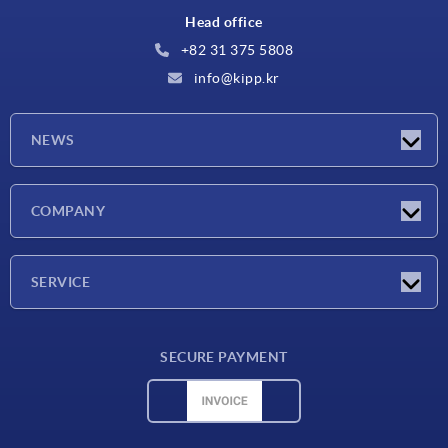
Head office
+82 31 375 5808
info@kipp.kr
NEWS
Latest news
COMPANY
Exhibitions
Company
SERVICE
Delivery conditions
SECURE PAYMENT
Material overview
CAD data
Contact