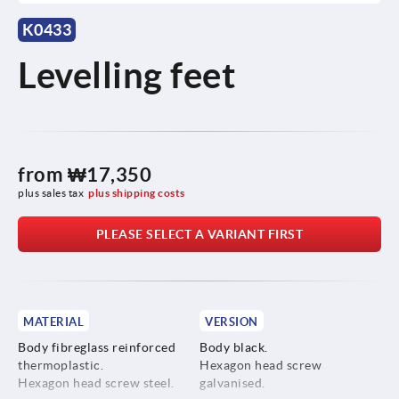
K0433
Levelling feet
from
₩17,350
plus sales tax
plus shipping costs
PLEASE SELECT A VARIANT FIRST
MATERIAL
VERSION
Body fibreglass reinforced
Body black.
thermoplastic.
Hexagon head screw
Hexagon head screw steel.
galvanised.