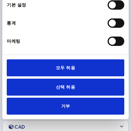
택
기본 설정
통계
LOCK KEY, ZINC CHROMED FOR K0524
마케팅
DESIGNATION=LOCK KEY
KEY WIDTH=27
SURFACE FINISH BODY=CHROMED
Order number:
K0524.9
모두 허용
₩2,200
DETAILS
plus sales tax
선택 허용
plus shipping costs
거부
PRODUCT DETAILS
CAD