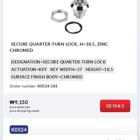
SECURE QUARTER-TURN LOCK, H=18,5, ZINC
CHROMED
DESIGNATION=SECURE QUARTER-TURN LOCK
ACTUATION=KEY
KEY WIDTH=27
HEIGHT=18,5
SURFACE FINISH BODY=CHROMED
Order number:
K0524.181
₩9,150
DETAILS
plus sales tax
plus shipping costs
K0524
1) Key can be pulled out when locked