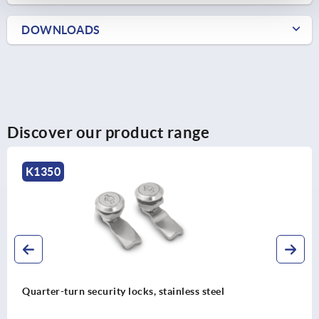
DOWNLOADS
Discover our product range
K2406
ss steel
Quarter-turn locks with zinc T-g
mm