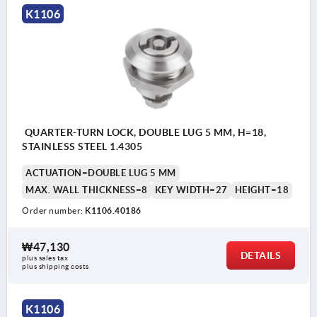
K1106
QUARTER-TURN LOCK, DOUBLE LUG 5 MM, H=18,
STAINLESS STEEL 1.4305
ACTUATION=DOUBLE LUG 5 MM
MAX. WALL THICKNESS=8
KEY WIDTH=27
HEIGHT=18
Order number:
K1106.40186
₩47,130
DETAILS
plus sales tax
plus shipping costs
K1106