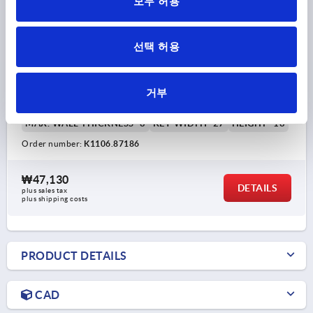
모두 허용
선택 허용
QUARTER-TURN LOCK, TRIANGLE 7 MM, H=18,
STAINLESS STEEL 1.4305
거부
ACTUATION=TRIANGLE 7 MM
MAX. WALL THICKNESS=8
KEY WIDTH=27
HEIGHT=18
Order number:
K1106.87186
₩47,130
DETAILS
plus sales tax
plus shipping costs
PRODUCT DETAILS
CAD