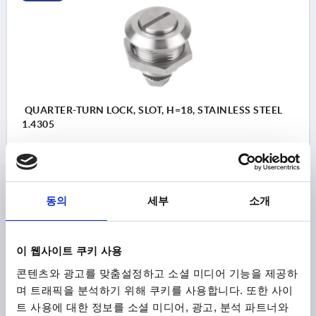
Actuation:
a) square 8 mm
b) slit
c) double lug 5 mm
QUARTER-TURN LOCK, SLOT, H=18, STAINLESS STEEL
d) triangle 7 mm
1.4305
ACTUATION=SLOT
MAX. WALL THICKNESS=8
KEY WIDTH=27
HEIGHT=18
Order number:
K1106.20186
동의
세부
소개
₩47,130
DETAILS
plus sales tax
plus shipping costs
이 웹사이트 쿠키 사용
콘텐츠와 광고를 맞춤설정하고 소셜 미디어 기능을 제공하
K1106
며 트래픽을 분석하기 위해 쿠키를 사용합니다. 또한 사이
트 사용에 대한 정보를 소셜 미디어, 광고, 분석 파트너와