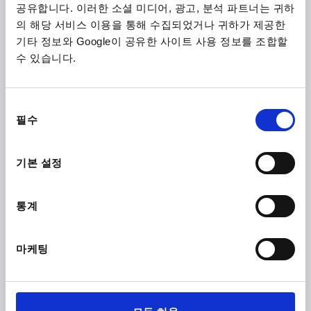
공유합니다. 이러한 소셜 미디어, 광고, 분석 파트너는 귀하
의 해당 서비스 이용을 통해 수집되었거나 귀하가 제공한
기타 정보와 Google이 공유한 사이트 사용 정보를 조합할
수 있습니다.
QUARTER-TURN LOCK, SQUARE 8 MM, H=18,
STAINLESS STEEL 1.4305
동
필수
의
ACTUATION=SQUARE 8 MM
MAX. WALL THICKNESS=8
선
KEY WIDTH=27
HEIGHT=18
택
기본 설정
Order number:
K1106.18186
₩47,130
통계
DETAILS
plus sales tax
plus shipping costs
마케팅
K1106