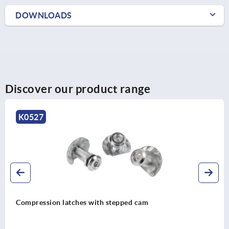
DOWNLOADS
Discover our product range
K1108
Quarter-turn locks, stainless steel 1.4401
wing grip