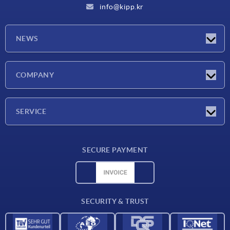
info@kipp.kr
NEWS
Latest news
COMPANY
Exhibitions
Company
SERVICE
Delivery conditions
SECURE PAYMENT
Material overview
CAD data
Contact
SECURITY & TRUST