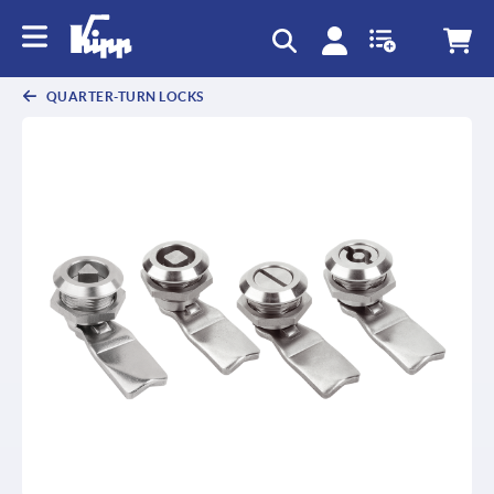
text.skipToContent
text.skipToNavigation
QUARTER-TURN LOCKS