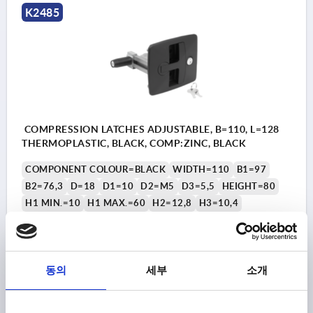
K2485
COMPRESSION LATCHES ADJUSTABLE, B=110, L=128
THERMOPLASTIC, BLACK, COMP:ZINC, BLACK
COMPONENT COLOUR=BLACK
WIDTH=110
B1=97
B2=76,3
D=18
D1=10
D2=M5
D3=5,5
HEIGHT=80
H1 MIN.=10
H1 MAX.=60
H2=12,8
H3=10,4
LENGTH=128
L1=37
L2=40
L3=70
L4=105
L5=72
L6=82
L7=4
Order number:
K2485.0080
동의
세부
소개
₩110,320
DETAILS
plus sales tax
plus shipping costs