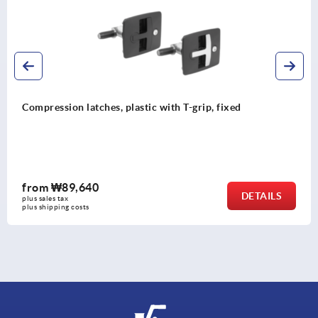
ression latches, plastic with T-grip, fixed
Com
m
₩89,640
fr
DETAILS
ales tax
plus
hipping costs
plus