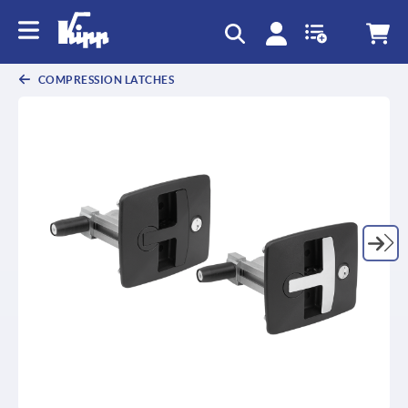
text.skipToContent
text.skipToNavigation
COMPRESSION LATCHES