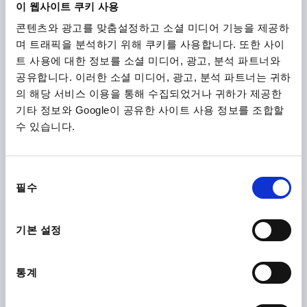
이 웹사이트 쿠키 사용
1) Mounting hole
콘텐츠와 광고를 맞춤설정하고 소셜 미디어 기능을 제공하
K2485
2) Seal
며 트래픽을 분석하기 위해 쿠키를 사용합니다. 또한 사이
트 사용에 대한 정보를 소셜 미디어, 광고, 분석 파트너와
공유합니다. 이러한 소셜 미디어, 광고, 분석 파트너는 귀하
의 해당 서비스 이용을 통해 수집되었거나 귀하가 제공한
기타 정보와 Google이 공유한 사이트 사용 정보를 조합할
수 있습니다.
COMPRESSION LATCHES ADJUSTABLE, B=110, L=128
THERMOPLASTIC, BLACK, COMP:ZINC, CHROMED
동
필수
의
COMPONENT COLOUR=CHROMED
WIDTH=110
B1=97
선
B2=76,3
D=18
D1=10
D2=M5
D3=5,5
HEIGHT=80
택
H1 MIN.=10
H1 MAX.=60
H2=12,8
H3=10,4
기본 설정
LENGTH=128
L1=37
L2=40
L3=70
L4=105
L5=72
L6=82
L7=4
통계
Order number:
K2485.0180