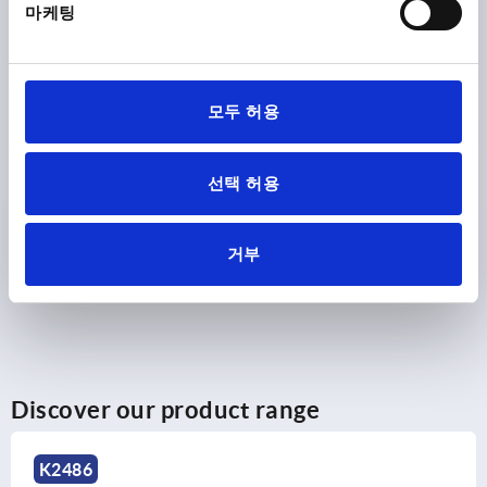
마케팅
₩110,320
DETAILS
plus sales tax
plus shipping costs
모두 허용
PRODUCT DETAILS
선택 허용
CAD
DOWNLOADS
거부
Discover our product range
486
K