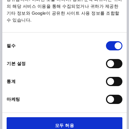
의 해당 서비스 이용을 통해 수집되었거나 귀하가 제공한
기타 정보와 Google이 공유한 사이트 사용 정보를 조합할
RECESSED HANDLE, CLIP-IN, L1=110, L=100, H=57,
수 있습니다.
POLYAMIDE BLACK
HEIGHT=57
LENGTH=110
A=10
A1=94
B1=40,3
동
H1=18,65
S=2
T=26
필수
의
Order number:
K1306.11057
선
택
기본 설정
₩13,180
DETAILS
plus sales tax
plus shipping costs
통계
PRODUCT DETAILS
마케팅
CAD
모두 허용