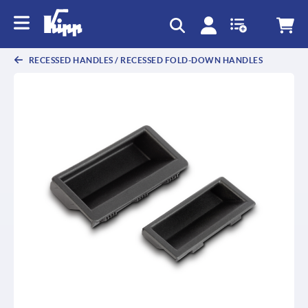
text.skipToContent
text.skipToNavigation
RECESSED HANDLES / RECESSED FOLD-DOWN HANDLES