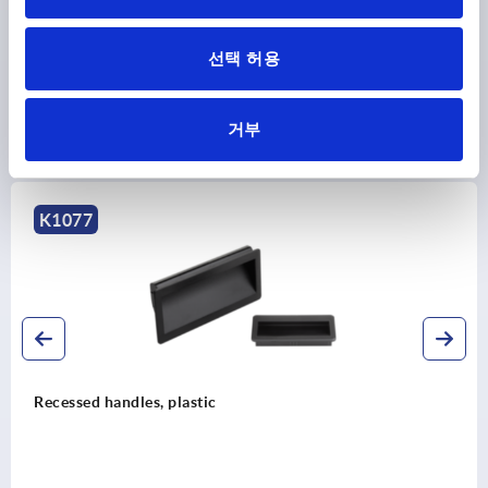
DOWNLOADS
선택 허용
거부
Discover our product range
K0243
les, plastic
Recessed han
rectangular 