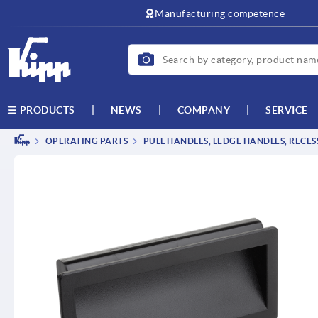
text.skipToContent
text.skipToNavigation
Manufacturing competence
NEWS
COMPANY
SERVICE
PRODUCTS
OPERATING PARTS
PULL HANDLES, LEDGE HANDLES, RECE