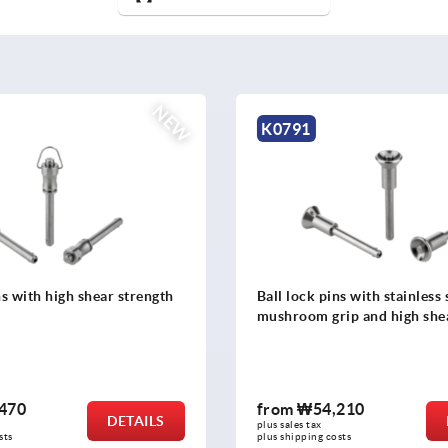
NEW
K1795
ns with stainless steel
Recessed handles, aluminium
ip and high shear strength
down, latching or auto-retu
,210
from
₩70,850
DETAILS
plus sales tax
osts
plus shipping costs