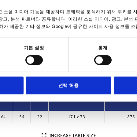
 소셜 미디어 기능을 제공하며 트래픽을 분석하기 위해 쿠키를 사
 광고, 분석 파트너와 공유합니다. 이러한 소셜 미디어, 광고, 분석
가 제공한 기타 정보와 Google이 공유한 사이트 사용 정보를 조
rsion 2
A1
B1
g-in
164
54
기본 설정
통계
INCREASE TABLE SIZE
7 to 9 business 
es a day at regular intervals.
10-26 business 
선택 허용
A1
B1
T
Mounting cutout
Load capac
164
54
22
171 x 73
375
INCREASE TABLE SIZE