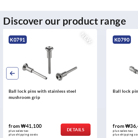
Discover our product range
NEW
K0790
K0791
Ball lock pins with high shear strength
Ball lock pi
mushroom gr
from
₩36,470
from
₩54
DETAILS
plus sales tax
plus sales tax
plus shipping costs
plus shipping c