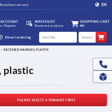
EN
Excellent service
 ACCOUNT
WATCHLIST
SHOPPING CART
in / Register
Bookmark products
₩0
productCode
qty
Direct ordering
RECESSED HANDLES, PLASTIC
 plastic
PLEASE SELECT A VARIANT FIRST