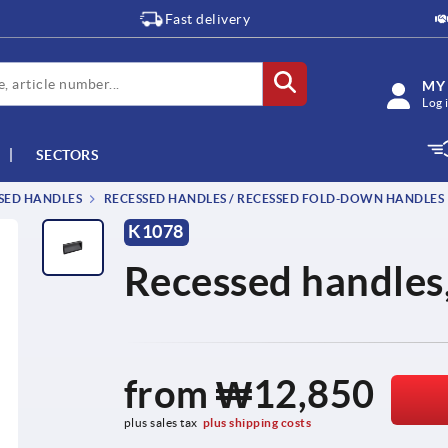
Fast delivery
MY
Log 
SECTORS
SSED HANDLES
RECESSED HANDLES / RECESSED FOLD-DOWN HANDLES
K1078
Recessed handles,
from
₩12,850
plus sales tax
plus shipping costs