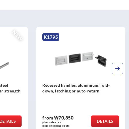
K0239
, fold-
Recessed handle, aluminium, fold-down
rn
from
₩127,240
DETAILS
DETAILS
plus sales tax
plus shipping costs