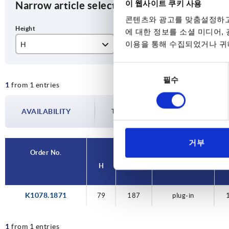
이 웹사이트 쿠키 사용
Narrow article selection
콘텐츠와 광고를 맞춤설정하고
에 대한 정보를 소셜 미디어,
이용을 통해 수집되었거나 귀하
H
L1
Ve
79
187
plu
동
필수
의
1
from 1 entries
선
택
AVAILABILITY
The availabilities are updated several tim
거부
Order No.
H
L1
Version 2
K1078.1871
79
187
plug-in
1
from 1 entries