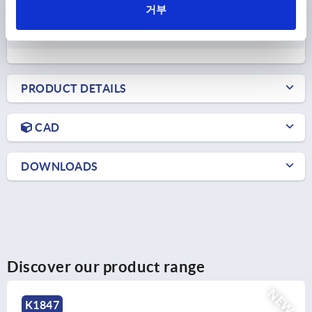
거부
₩21,470
DETAILS
plus sales tax
plus shipping costs
PRODUCT DETAILS
CAD
DOWNLOADS
Discover our product range
NEW
K1092