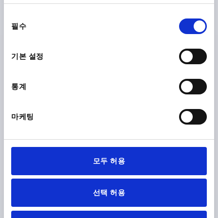
₩19,010
DETAILS
plus sales tax
plus shipping costs
동
필수
의
선
K0193 A
택
기본 설정
통계
마케팅
ARCH PULL HANDLE WITH BASEPLATE, W. COVER
CAP, FORM:A, A=140, L=177, D=9,5 THERMOPLASTIC
A=140
D=9,5
L=177
LOAD CAPACITY N=600
모두 허용
FORM=A
VERSION=WITH BASEPLATE
VERSION 1=WITH BASEPLATE
B=62
B1=31
B2=25
D1=16
H=56
H1=37
H2=7,5
L1=122
M=M8X30
선택 허용
Order number:
K0193.114008