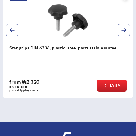
DIN 6336, plastic, steel parts stainless steel
Pull han
320
from
₩9
DETAILS
plus sales t
costs
plus shippin