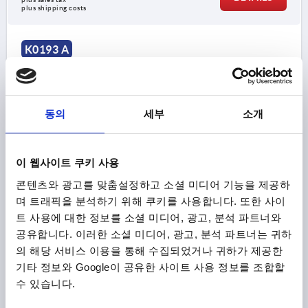
plus shipping costs
1) end cap
K0193 A
2) baseplate
동의
세부
소개
이 웹사이트 쿠키 사용
ARCH PULL HANDLE WITH BASEPLATE, W. COVER
CAP, FORM:A, A=120, L=152, D=7 THERMOPLASTIC
콘텐츠와 광고를 맞춤설정하고 소셜 미디어 기능을 제공하
며 트래픽을 분석하기 위해 쿠키를 사용합니다. 또한 사이
A=120
D=7
L=152
LOAD CAPACITY N=600
FORM=A
트 사용에 대한 정보를 소셜 미디어, 광고, 분석 파트너와
VERSION=WITH BASEPLATE
공유합니다. 이러한 소셜 미디어, 광고, 분석 파트너는 귀하
VERSION 1=WITH BASEPLATE
B=57
B1=28
B2=23
의 해당 서비스 이용을 통해 수집되었거나 귀하가 제공한
D1=12
H=52
H1=36
H2=7
L1=104
M=M6X25
기타 정보와 Google이 공유한 사이트 사용 정보를 조합할
Order number:
K0193.112006
수 있습니다.