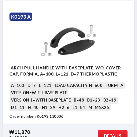
K0193 A
ARCH PULL HANDLE WITH BASEPLATE, WO. COVER
CAP, FORM:A, A=100, L=121, D=7 THERMOPLASTIC
A=100
D=7
L=121
LOAD CAPACITY N=600
FORM=A
VERSION=WITH BASEPLATE
VERSION 1=WITH BASEPLATE
B=48
B1=23
B2=19
D1=11
H=40
H1=29
H2=6
L1=84
M=M6X25
Order number:
K0193.110006
₩11,870
DETAILS
plus sales tax