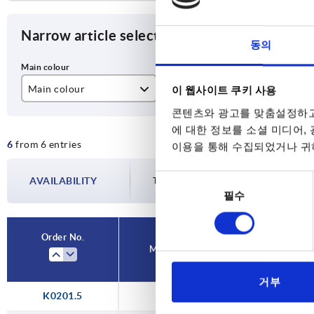
Narrow article selection
동의
Main colour
D2
D3
이 웹사이트 쿠키 사용
콘텐츠와 광고를 맞춤설정하고
black
8,1
4,
에 대한 정보를 소셜 미디어,
6
from 6 entries
natural
10,1
5,
이용을 통해 수집되었거나 귀하
12,1
6,
동
AVAILABILITY
The availabilities are updated several tim
필수
의
선
택
Order No.
Main colour
D2
거부
K0201.5
natural
8,1