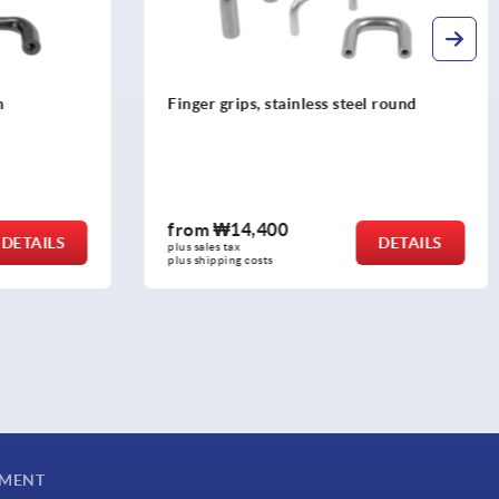
teel round
Pull handles, plastic, detectable
from
₩40,580
DETAILS
DETAILS
plus sales tax
plus shipping costs
YMENT