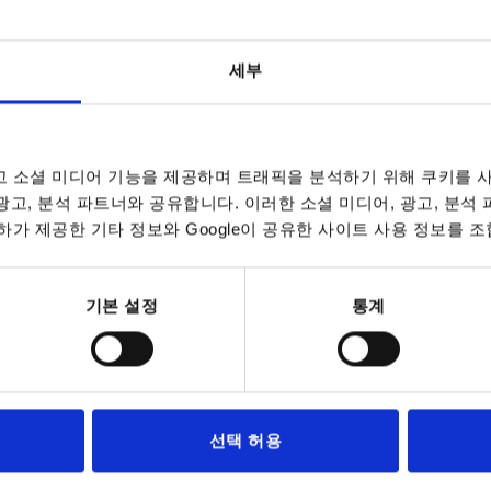
세부
D4
H
 소셜 미디어 기능을 제공하며 트래픽을 분석하기 위해 쿠키를 사
2
12,5
1
 광고, 분석 파트너와 공유합니다. 이러한 소셜 미디어, 광고, 분석
INCREASE TABLE SIZE
2
15
가 제공한 기타 정보와 Google이 공유한 사이트 사용 정보를 조
2
17
7 to 9 business 
es a day at regular intervals.
10-26 business 
기본 설정
통계
D3
D4
H
H1
선택 허용
4,2
12,5
1
2