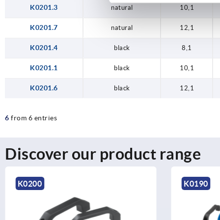
K0201.3
natural
10,1
K0201.7
natural
12,1
K0201.4
black
8,1
K0201.1
black
10,1
K0201.6
black
12,1
6
from 6 entries
Discover our product range
K0190
K018