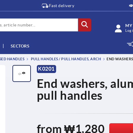
Fast delivery
MY
Log 
SECTORS
SSED HANDLES
PULL HANDLES / PULL HANDLES, ARCH
END WASHERS
K0201
End washers, alum
pull handles
from
₩1,280