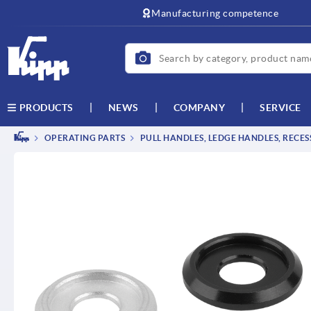
text.skipToContent
text.skipToNavigation
Manufacturing competence
NEWS
COMPANY
SERVICE
PRODUCTS
OPERATING PARTS
PULL HANDLES, LEDGE HANDLES, RECE