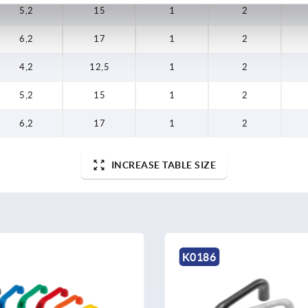
5,2
15
1
2
6,2
17
1
2
4,2
12,5
1
2
5,2
15
1
2
6,2
17
1
2
INCREASE TABLE SIZE
6
K1793