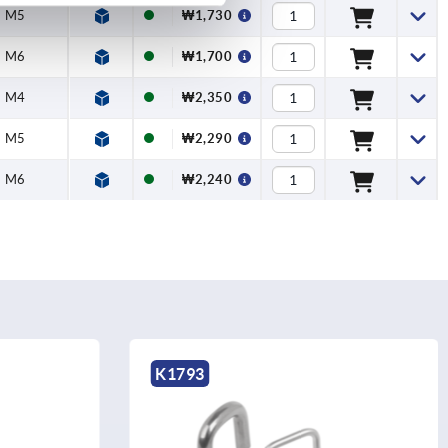
M5
₩1,730
M6
₩1,700
M4
₩2,350
M5
₩2,290
M6
₩2,240
K1060