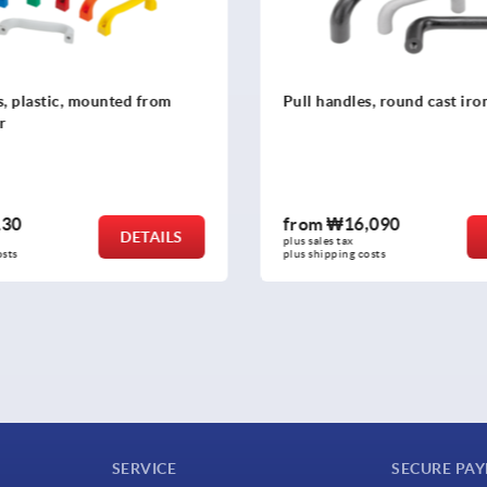
dles, round cast iron
Finger grips, stainless s
16,090
from
₩14,400
DETAILS
tax
plus sales tax
ing costs
plus shipping costs
SERVICE
SECURE PA