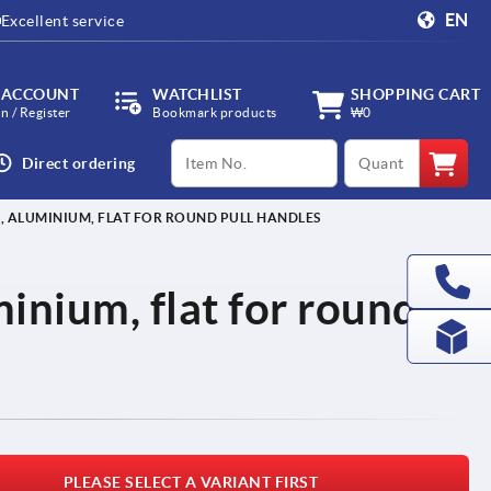
EN
Excellent service
 ACCOUNT
WATCHLIST
SHOPPING CART
in / Register
Bookmark products
₩0
productCode
qty
Direct ordering
, ALUMINIUM, FLAT FOR ROUND PULL HANDLES
inium, flat for round
PLEASE SELECT A VARIANT FIRST