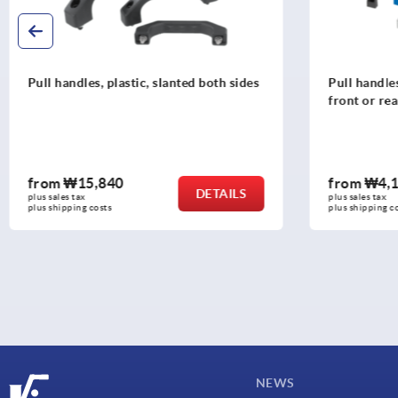
Pull handles, plastic, mounted from
Pull han
front or rear
from
₩4,130
from
₩
DETAILS
plus sales tax
plus sales 
plus shipping costs
plus shipp
NEWS