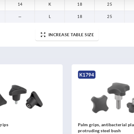
14
K
18
25
—
L
18
25
INCREASE TABLE SIZE
K0153
s, antibacterial plastic with
Star grips, plastic, metal 
g steel bush
with protruding steel bus