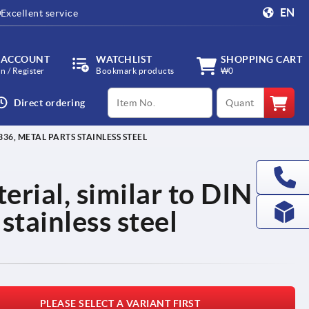
EN
Excellent service
 ACCOUNT
WATCHLIST
SHOPPING CART
in / Register
Bookmark products
₩0
productCode
qty
Direct ordering
336, METAL PARTS STAINLESS STEEL
terial, similar to DIN
stainless steel
PLEASE SELECT A VARIANT FIRST