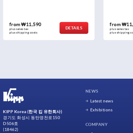
from
₩11,860
from
₩1
DETAILS
plus sales tax
plus sales ta
plus shipping costs
plus shippin
NEWS
Latest news
Exhibitions
KIPP Korea (한국 킵 유한회사)
경기도 화성시 동탄영천로150
D506호
COMPANY
(18462)