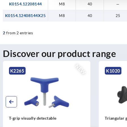
K0154.12208144
M8
40
—
K0154.12408144X25
M8
40
25
2
from 2 entries
Discover our product range
K1020
K1794
Triangular grips
Palm grip
protrudin