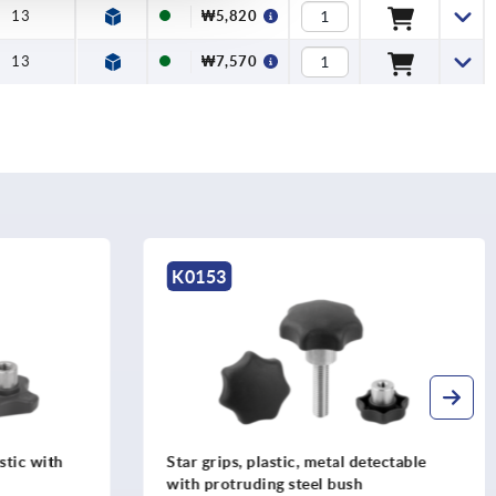
13
₩5,820
13
₩7,570
K0151
detectable
Star grips grey cast iron, DIN 6336
h