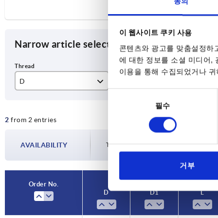
동의
이 웹사이트 쿠키 사용
Narrow article selection
콘텐츠와 광고를 맞춤설정하고
에 대한 정보를 소셜 미디어,
이용을 통해 수집되었거나 귀하
D
D1
L
동
M8
40
25
필수
의
선
2
from 2 entries
택
AVAILABILITY
The availabilities are updated several tim
거부
Order No.
D
D1
L