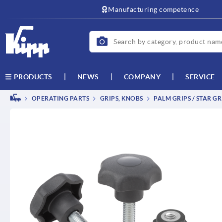
text.skipToContent
text.skipToNavigation
Manufacturing competence
NEWS
COMPANY
SERVICE
PRODUCTS
OPERATING PARTS
GRIPS, KNOBS
PALM GRIPS / STAR GR