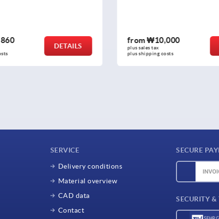
0,000
from
₩20,210
DETAILS
x
plus sales tax
g costs
plus shipping costs
SERVICE
SECURE PA
Delivery conditions
Material overview
CAD data
SECURITY &
Contact