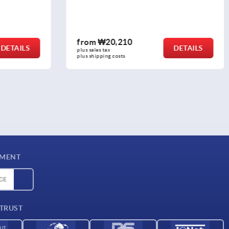
from
₩2,850
DETAILS
DETAILS
plus sales tax
plus shipping costs
YMENT
 TRUST