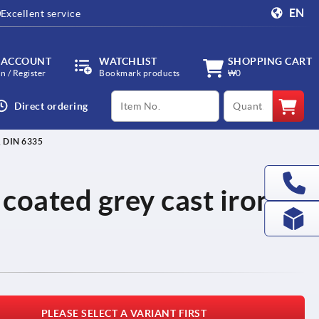
EN
Excellent service
 ACCOUNT
WATCHLIST
SHOPPING CART
in / Register
Bookmark products
₩0
productCode
qty
Direct ordering
 DIN 6335
 coated grey cast iron,
PLEASE SELECT A VARIANT FIRST