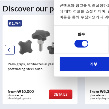
콘텐츠와 광고를 맞춤설정하고
Discover our product range
에 대한 정보를 소셜 미디어,
이용을 통해 수집되었거나 귀하
K1794
K0255
동
필수
의
선
택
거부
Palm grips, antibacterial plastic with
Five lobe gr
protruding steel bush
threaded ins
from
₩10,000
from
₩5,
DETAILS
plus sales tax
plus sales tax
plus shipping costs
plus shipping c