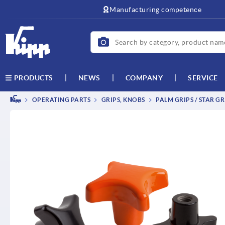
text.skipToContent
text.skipToNavigation
Manufacturing competence
NEWS
COMPANY
SERVICE
PRODUCTS
OPERATING PARTS
GRIPS, KNOBS
PALM GRIPS / STAR GR