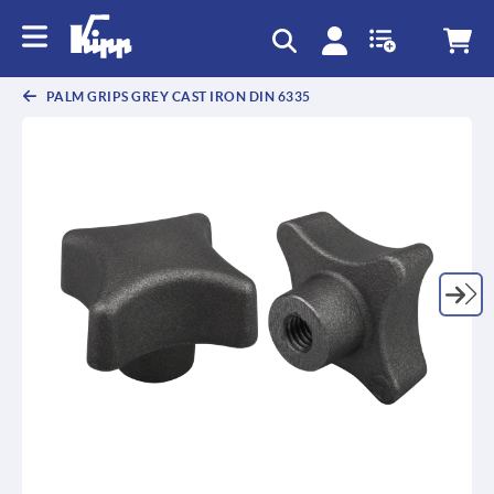
text.skipToContent
text.skipToNavigation
PALM GRIPS GREY CAST IRON DIN 6335