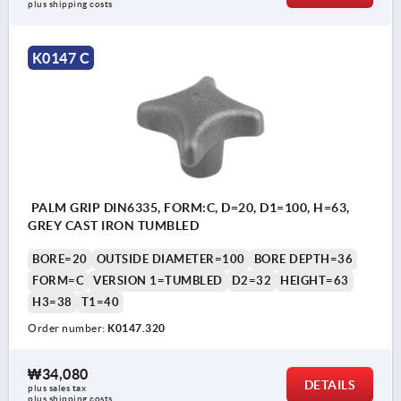
plus shipping costs
K0147 C
PALM GRIP DIN6335, FORM:C, D=20, D1=100, H=63,
GREY CAST IRON TUMBLED
BORE=20
OUTSIDE DIAMETER=100
BORE DEPTH=36
FORM=C
VERSION 1=TUMBLED
D2=32
HEIGHT=63
H3=38
T1=40
Order number:
K0147.320
₩34,080
DETAILS
plus sales tax
plus shipping costs