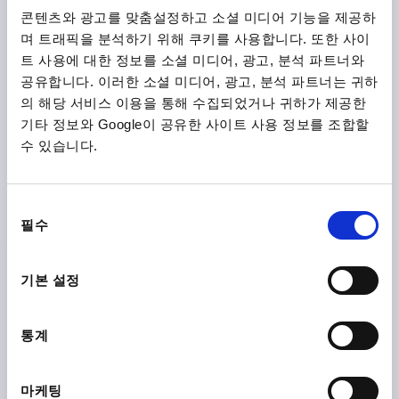
DETAILS
plus sales tax
콘텐츠와 광고를 맞춤설정하고 소셜 미디어 기능을 제공하
plus shipping costs
며 트래픽을 분석하기 위해 쿠키를 사용합니다. 또한 사이
트 사용에 대한 정보를 소셜 미디어, 광고, 분석 파트너와
K0147 C
공유합니다. 이러한 소셜 미디어, 광고, 분석 파트너는 귀하
의 해당 서비스 이용을 통해 수집되었거나 귀하가 제공한
기타 정보와 Google이 공유한 사이트 사용 정보를 조합할
수 있습니다.
동
PALM GRIP DIN6335, FORM:C, D=12, D1=63, H=40,
필수
의
GREY CAST IRON TUMBLED
선
BORE=12
OUTSIDE DIAMETER=63
BORE DEPTH=22
택
기본 설정
FORM=C
VERSION 1=TUMBLED
D2=20
HEIGHT=40
H3=25
T1=25
통계
Order number:
K0147.312
₩10,750
마케팅
DETAILS
plus sales tax