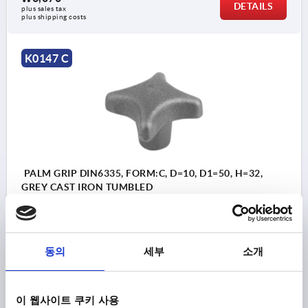
DETAILS
plus sales tax
plus shipping costs
K0147 C
PALM GRIP DIN6335, FORM:C, D=10, D1=50, H=32,
GREY CAST IRON TUMBLED
BORE=10
OUTSIDE DIAMETER=50
BORE DEPTH=18
FORM=C
VERSION 1=TUMBLED
D2=18
HEIGHT=32
H3=20
T1=21
동의
세부
소개
Order number:
K0147.310
이 웹사이트 쿠키 사용
₩7,970