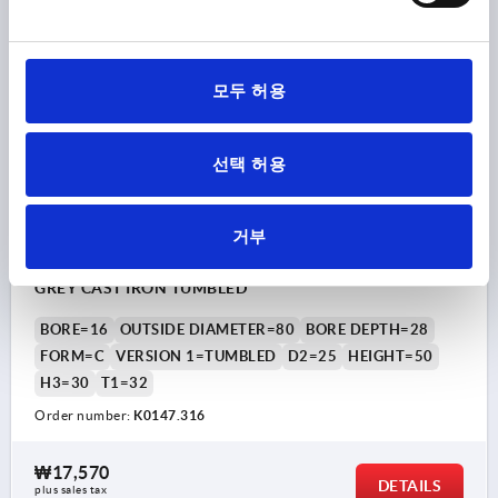
plus shipping costs
K0147 C
모두 허용
선택 허용
거부
PALM GRIP DIN6335, FORM:C, D=16, D1=80, H=50,
GREY CAST IRON TUMBLED
BORE=16
OUTSIDE DIAMETER=80
BORE DEPTH=28
FORM=C
VERSION 1=TUMBLED
D2=25
HEIGHT=50
H3=30
T1=32
Order number:
K0147.316
₩17,570
DETAILS
plus sales tax