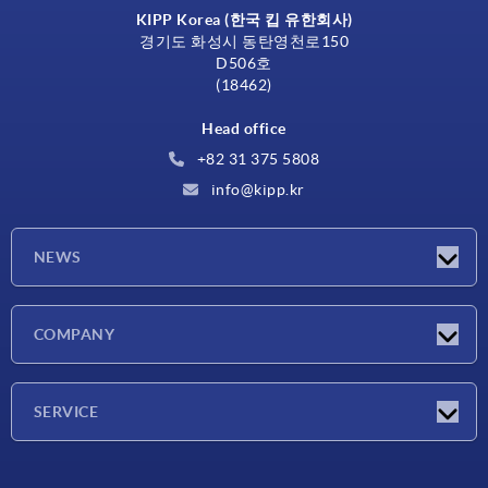
KIPP Korea (한국 킵 유한회사)
경기도 화성시 동탄영천로150
D506호
(18462)
Head office
+82 31 375 5808
info@kipp.kr
NEWS
Latest news
COMPANY
Exhibitions
Company
SERVICE
Delivery conditions