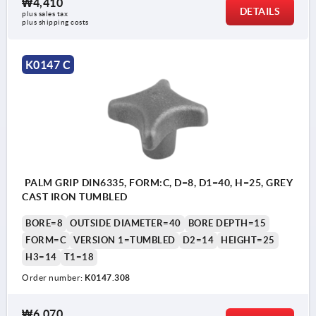
₩4,410
DETAILS
plus sales tax
plus shipping costs
K0147 C
PALM GRIP DIN6335, FORM:C, D=8, D1=40, H=25, GREY
CAST IRON TUMBLED
BORE=8
OUTSIDE DIAMETER=40
BORE DEPTH=15
FORM=C
VERSION 1=TUMBLED
D2=14
HEIGHT=25
H3=14
T1=18
Order number:
K0147.308
₩6,070