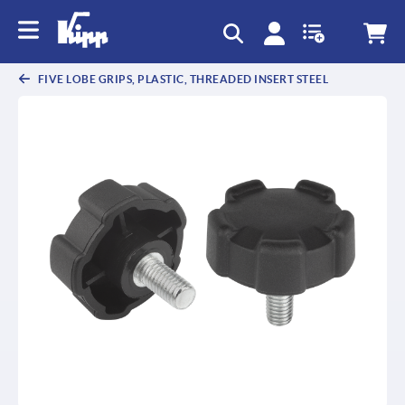
text.skipToContent
text.skipToNavigation
FIVE LOBE GRIPS, PLASTIC, THREADED INSERT STEEL