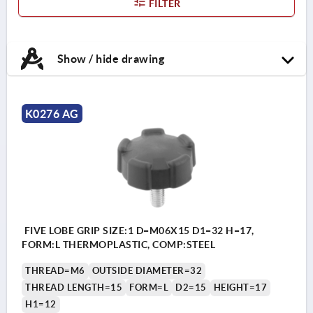
FILTER
Show / hide drawing
K0276 AG
FIVE LOBE GRIP SIZE:1 D=M06X15 D1=32 H=17,
FORM:L THERMOPLASTIC, COMP:STEEL
THREAD=M6
OUTSIDE DIAMETER=32
THREAD LENGTH=15
FORM=L
D2=15
HEIGHT=17
H1=12