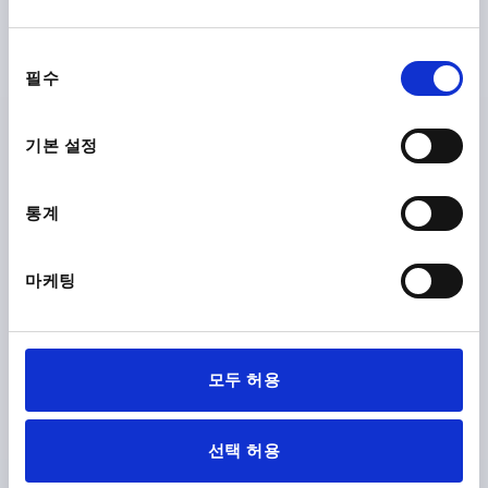
Order number:
K0276.400816
동
₩4,930
필수
DETAILS
의
plus sales tax
plus shipping costs
선
택
기본 설정
K0276 AG
통계
마케팅
FIVE LOBE GRIP SIZE:3 D=M10X20 D1=50 H=25,
FORM:L THERMOPLASTIC, COMP:STEEL
모두 허용
THREAD=M10
OUTSIDE DIAMETER=50
THREAD LENGTH=20
FORM=L
D2=20
HEIGHT=25
선택 허용
H1=18