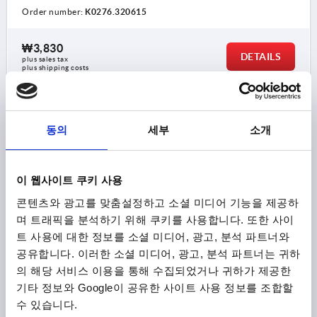
Order number:
K0276.320615
₩3,830
DETAILS
plus sales tax
plus shipping costs
K0276 AG
동의
세부
소개
이 웹사이트 쿠키 사용
콘텐츠와 광고를 맞춤설정하고 소셜 미디어 기능을 제공하
며 트래픽을 분석하기 위해 쿠키를 사용합니다. 또한 사이
FIVE LOBE GRIP SIZE:2 D=M08X16 D1=40 H=20,5,
트 사용에 대한 정보를 소셜 미디어, 광고, 분석 파트너와
FORM:L THERMOPLASTIC, COMP:STEEL
공유합니다. 이러한 소셜 미디어, 광고, 분석 파트너는 귀하
THREAD=M8
OUTSIDE DIAMETER=40
의 해당 서비스 이용을 통해 수집되었거나 귀하가 제공한
THREAD LENGTH=16
FORM=L
D2=18
HEIGHT=20,5
기타 정보와 Google이 공유한 사이트 사용 정보를 조합할
H1=14,5
수 있습니다.