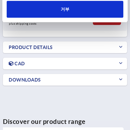
Order number:
K0276.501020
거부
₩6,870
DETAILS
plus sales tax
plus shipping costs
PRODUCT DETAILS
CAD
DOWNLOADS
Discover our product range