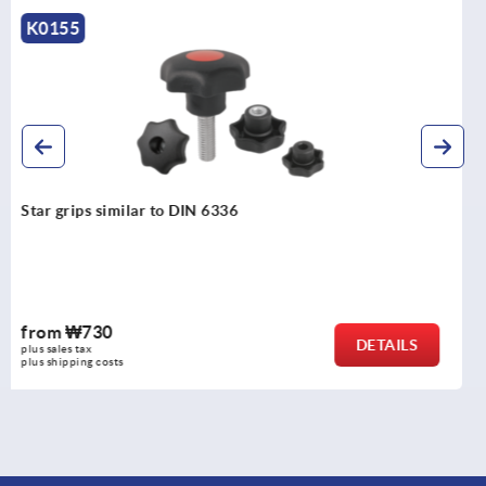
K0185
Five lobe grips, plastic (thermoset), threaded
from
₩3,250
DETAILS
plus sales tax
plus shipping costs