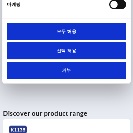
마케팅
₩2,680
DETAILS
plus sales tax
plus shipping costs
모두 허용
PRODUCT DETAILS
선택 허용
CAD
거부
DOWNLOADS
Discover our product range
K1138