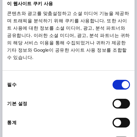
이 웹사이트 쿠키 사용
₩2,560
DETAILS
plus sales tax
콘텐츠와 광고를 맞춤설정하고 소셜 미디어 기능을 제공하
plus shipping costs
며 트래픽을 분석하기 위해 쿠키를 사용합니다. 또한 사이
트 사용에 대한 정보를 소셜 미디어, 광고, 분석 파트너와
K1223 C
공유합니다. 이러한 소셜 미디어, 광고, 분석 파트너는 귀하
의 해당 서비스 이용을 통해 수집되었거나 귀하가 제공한
기타 정보와 Google이 공유한 사이트 사용 정보를 조합할
수 있습니다.
동
필수
KNURLED KNOB D=M06 D1=26, FORM:C DUROPLAST,
의
BLACK, COMP:PLASTIC
선
택
THREAD=M6
OUTSIDE DIAMETER=26
T=9
FORM=C
기본 설정
COMPONENT MATERIAL=PLASTIC
D2=17
H=20
H1=14
통계
Order number:
K1223.102606