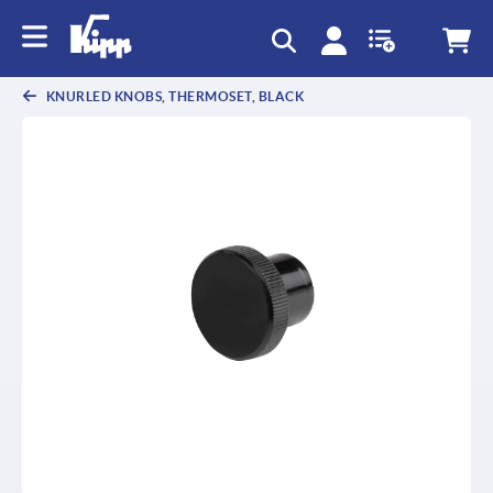
text.skipToContent
text.skipToNavigation
KNURLED KNOBS, THERMOSET, BLACK