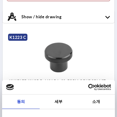
Show / hide drawing
K1223 C
KNURLED KNOB D=M06 D1=22, FORM:C DUROPLAST,
BLACK, COMP:PLASTIC
THREAD=M6
OUTSIDE DIAMETER=22
T=7,5
FORM=C
동의
세부
소개
COMPONENT MATERIAL=PLASTIC
D2=12
H=13
H1=6
Order number:
K1223.102206