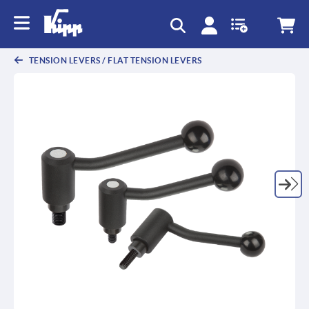
text.skipToContent
text.skipToNavigation
TENSION LEVERS / FLAT TENSION LEVERS