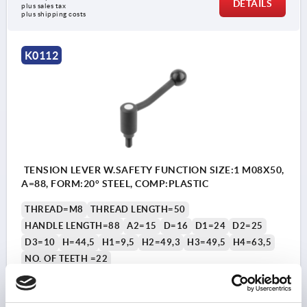
DETAILS
plus sales tax
plus shipping costs
K0112
TENSION LEVER W.SAFETY FUNCTION SIZE:1 M08X50,
A=88, FORM:20° STEEL, COMP:PLASTIC
THREAD=M8
THREAD LENGTH=50
HANDLE LENGTH=88
A2=15
D=16
D1=24
D2=25
D3=10
H=44,5
H1=9,5
H2=49,3
H3=49,5
H4=63,5
NO. OF TEETH =22
Order number:
K0112.1108X50