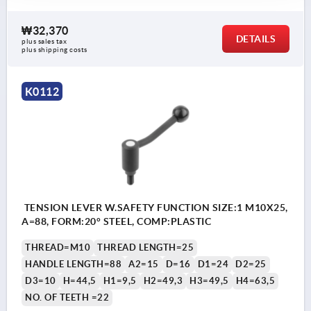
₩32,370
DETAILS
plus sales tax
plus shipping costs
K0112
TENSION LEVER W.SAFETY FUNCTION SIZE:1 M10X25,
A=88, FORM:20° STEEL, COMP:PLASTIC
THREAD=M10
THREAD LENGTH=25
HANDLE LENGTH=88
A2=15
D=16
D1=24
D2=25
D3=10
H=44,5
H1=9,5
H2=49,3
H3=49,5
H4=63,5
NO. OF TEETH =22