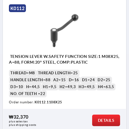
K0112
TENSION LEVER W.SAFETY FUNCTION SIZE:1 M08X25,
A=88, FORM:20° STEEL, COMP:PLASTIC
THREAD=M8
THREAD LENGTH=25
HANDLE LENGTH=88
A2=15
D=16
D1=24
D2=25
D3=10
H=44,5
H1=9,5
H2=49,3
H3=49,5
H4=63,5
NO. OF TEETH =22
Order number:
K0112.1108X25
₩32,370
DETAILS
plus sales tax
plus shipping costs