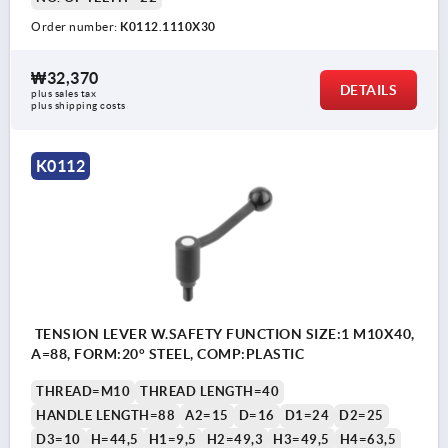
Order number:
K0112.1110X30
₩32,370
DETAILS
plus sales tax
plus shipping costs
K0112
TENSION LEVER W.SAFETY FUNCTION SIZE:1 M10X40,
A=88, FORM:20° STEEL, COMP:PLASTIC
THREAD=M10
THREAD LENGTH=40
HANDLE LENGTH=88
A2=15
D=16
D1=24
D2=25
D3=10
H=44,5
H1=9,5
H2=49,3
H3=49,5
H4=63,5