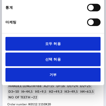
₩33,530
통계
DETAILS
plus sales tax
plus shipping costs
마케팅
K0112
모두 허용
선택 허용
TENSION LEVER W.SAFETY FUNCTION SIZE:1 M10X20,
A=88, FORM:20° STEEL, COMP:PLASTIC
거부
THREAD=M10
THREAD LENGTH=20
HANDLE LENGTH=88
A2=15
D=16
D1=24
D2=25
D3=10
H=44,5
H1=9,5
H2=49,3
H3=49,5
H4=63,5
NO. OF TEETH =22
Order number:
K0112.1110X20