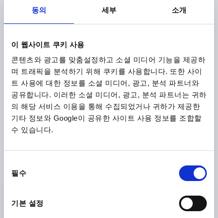
₩33,530
동의
세부
소개
DETAILS
plus sales tax
plus shipping costs
이 웹사이트 쿠키 사용
K0112
콘텐츠와 광고를 맞춤설정하고 소셜 미디어 기능을 제공하
며 트래픽을 분석하기 위해 쿠키를 사용합니다. 또한 사이
트 사용에 대한 정보를 소셜 미디어, 광고, 분석 파트너와
공유합니다. 이러한 소셜 미디어, 광고, 분석 파트너는 귀하
의 해당 서비스 이용을 통해 수집되었거나 귀하가 제공한
기타 정보와 Google이 공유한 사이트 사용 정보를 조합할
TENSION LEVER W.SAFETY FUNCTION SIZE:1 M08X60,
수 있습니다.
A=88, FORM:20° STEEL, COMP:PLASTIC
THREAD=M8
THREAD LENGTH=60
동
HANDLE LENGTH=88
A2=15
D=16
D1=24
D2=25
필수
의
D3=10
H=44,5
H1=9,5
H2=49,3
H3=49,5
H4=63,5
선
NO. OF TEETH =22
택
기본 설정
Order number:
K0112.1108X60