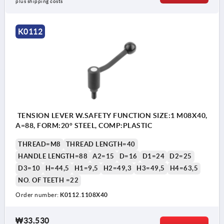
plus shipping costs
K0112
TENSION LEVER W.SAFETY FUNCTION SIZE:1 M08X40,
A=88, FORM:20° STEEL, COMP:PLASTIC
THREAD=M8
THREAD LENGTH=40
HANDLE LENGTH=88
A2=15
D=16
D1=24
D2=25
D3=10
H=44,5
H1=9,5
H2=49,3
H3=49,5
H4=63,5
NO. OF TEETH =22
Order number:
K0112.1108X40
₩33,530