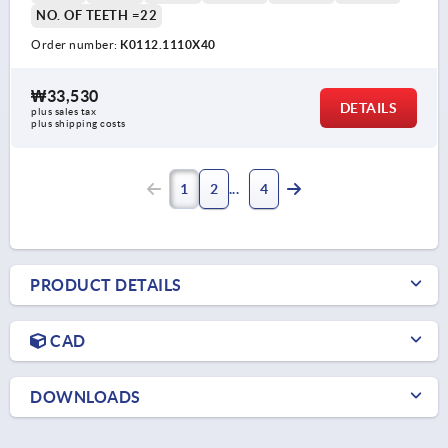
NO. OF TEETH =22
Order number:
K0112.1110X40
₩33,530
DETAILS
plus sales tax
plus shipping costs
1
2
4
PRODUCT DETAILS
CAD
DOWNLOADS