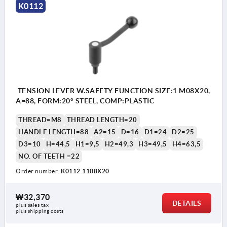
K0112
TENSION LEVER W.SAFETY FUNCTION SIZE:1 M08X20,
A=88, FORM:20° STEEL, COMP:PLASTIC
THREAD=M8
THREAD LENGTH=20
HANDLE LENGTH=88
A2=15
D=16
D1=24
D2=25
D3=10
H=44,5
H1=9,5
H2=49,3
H3=49,5
H4=63,5
NO. OF TEETH =22
Order number:
K0112.1108X20
₩32,370
DETAILS
plus sales tax
1) flat point DIN EN ISO 4753
plus shipping costs