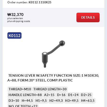
Order number:
K0112.1110X25
₩32,370
DETAILS
plus sales tax
plus shipping costs
K0112
TENSION LEVER W.SAFETY FUNCTION SIZE:1 M10X30,
A=88, FORM:20° STEEL, COMP:PLASTIC
THREAD=M10
THREAD LENGTH=30
HANDLE LENGTH=88
A2=15
D=16
D1=24
D2=25
D3=10
H=44,5
H1=9,5
H2=49,3
H3=49,5
H4=63,5
NO. OF TEETH =22