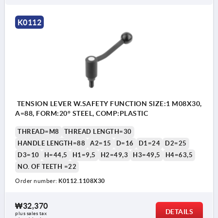
K0112
TENSION LEVER W.SAFETY FUNCTION SIZE:1 M08X30,
A=88, FORM:20° STEEL, COMP:PLASTIC
THREAD=M8
THREAD LENGTH=30
HANDLE LENGTH=88
A2=15
D=16
D1=24
D2=25
D3=10
H=44,5
H1=9,5
H2=49,3
H3=49,5
H4=63,5
NO. OF TEETH =22
Order number:
K0112.1108X30
₩32,370
DETAILS
plus sales tax