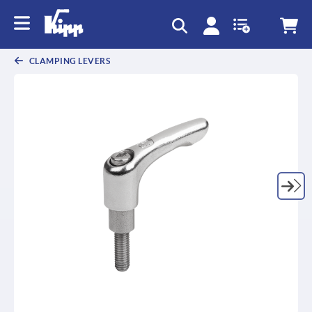
text.skipToContent
text.skipToNavigation
CLAMPING LEVERS