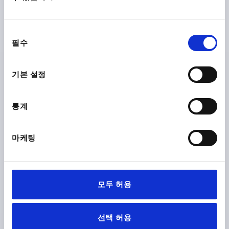
Order number:
K0124.10610X18
동
₩48,060
필수
의
DETAILS
plus sales tax
plus shipping costs
선
1) DIN EN ISO 4753 flat point
택
기본 설정
PRODUCT DETAILS
통계
CAD
마케팅
DOWNLOADS
모두 허용
선택 허용
Discover our product range