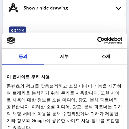
Show / hide drawing
K0124
동의
세부
소개
이 웹사이트 쿠키 사용
CLAMPING LEVER SIZE:1 M06X18 H1=10, D=10
STAINLESS STEEL, ELECTROPOLISHED,
콘텐츠와 광고를 맞춤설정하고 소셜 미디어 기능을 제공하
COMP:STAINLESS STEEL, BRIGHT
며 트래픽을 분석하기 위해 쿠키를 사용합니다. 또한 사이
트 사용에 대한 정보를 소셜 미디어, 광고, 분석 파트너와
THREAD TYPE=EXTERNAL THREAD
THREAD=M6
공유합니다. 이러한 소셜 미디어, 광고, 분석 파트너는 귀하
THREAD LENGTH=18
HANDLE LENGTH=40
SIZE=1
의 해당 서비스 이용을 통해 수집되었거나 귀하가 제공한
HANDLE LENGTH=47
B=7
D=10
D1=13
D2=14
기타 정보와 Google이 공유한 사이트 사용 정보를 조합할
H=30,5
H1=10
H2=20,5
HANDLE HEIGHT=37
H4=40
수 있습니다.
NO. OF TEETH =16