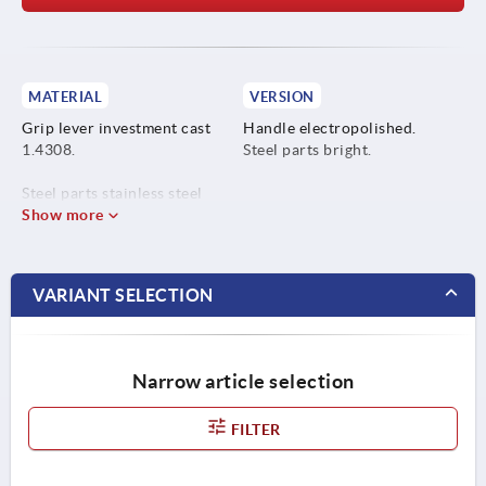
MATERIAL
VERSION
Grip lever investment cast
Handle electropolished.
1.4308.
Steel parts bright.
Steel parts stainless steel
1.4305.
Show more
VARIANT SELECTION
Narrow article selection
FILTER