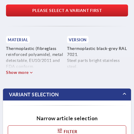
PLEASE SELECT A VARIANT FIRST
MATERIAL
VERSION
Thermoplastic (fibreglass
Thermoplastic black-grey RAL
reinforced polyamide), metal
7021.
detectable, EU10/2011 and
Steel parts bright stainless
FDA conform.
steel.
Show more
Steel parts stainless steel
1.4404.
VARIANT SELECTION
Narrow article selection
FILTER