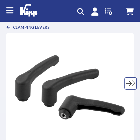
text.skipToContent
text.skipToNavigation
CLAMPING LEVERS