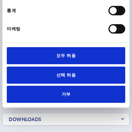
MAIN COLOUR=BLACK GREY RAL 7021
THREAD=M8
THREAD DEPTH=9
HANDLE LENGTH=65,2
D=13,5
통계
D1=18,8
D2=19,5
H=27,4
H1=5,5
H2=20,7
HANDLE HEIGHT=41,9
H4=38
HANDLE LENGTH=75
마케팅
B=10,5
NO. OF TEETH =12
Order number:
K1743.14208
₩33,510
모두 허용
DETAILS
plus sales tax
plus shipping costs
선택 허용
PRODUCT DETAILS
거부
CAD
DOWNLOADS