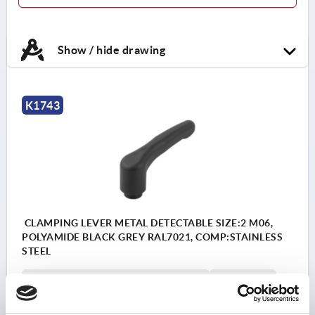
Show / hide drawing
K1743
CLAMPING LEVER METAL DETECTABLE SIZE:2 M06,
POLYAMIDE BLACK GREY RAL7021, COMP:STAINLESS
STEEL
MAIN COLOUR=BLACK GREY RAL 7021
THREAD=M6
THREAD DEPTH=8
HANDLE LENGTH=65,2
D=13,5
D1=18,8
D2=19,5
H=27,4
H1=5,5
H2=20,7