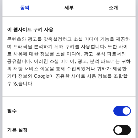
HANDLE HEIGHT=41,9
H4=38
HANDLE LENGTH=75
동의
세부
소개
B=10,5
NO. OF TEETH =12
Order number:
K1743.14206
이 웹사이트 쿠키 사용
₩31,970
콘텐츠와 광고를 맞춤설정하고 소셜 미디어 기능을 제공하
DETAILS
plus sales tax
며 트래픽을 분석하기 위해 쿠키를 사용합니다. 또한 사이
plus shipping costs
트 사용에 대한 정보를 소셜 미디어, 광고, 분석 파트너와
공유합니다. 이러한 소셜 미디어, 광고, 분석 파트너는 귀하
K1743
의 해당 서비스 이용을 통해 수집되었거나 귀하가 제공한
기타 정보와 Google이 공유한 사이트 사용 정보를 조합할
수 있습니다.
동
필수
의
CLAMPING LEVER METAL DETECTABLE SIZE:2 M08,
선
POLYAMIDE BLACK GREY RAL7021, COMP:STAINLESS
택
STEEL
기본 설정