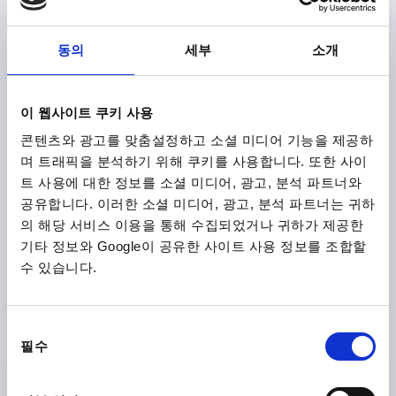
세부 사항
부가세 별도
배송비 별도
동의
세부
소개
K1874 B
이 웹사이트 쿠키 사용
콘텐츠와 광고를 맞춤설정하고 소셜 미디어 기능을 제공하
며 트래픽을 분석하기 위해 쿠키를 사용합니다. 또한 사이
트 사용에 대한 정보를 소셜 미디어, 광고, 분석 파트너와
공유합니다. 이러한 소셜 미디어, 광고, 분석 파트너는 귀하
커넥터 나사 연결부 있음, 타입:B 앵글형 부시 4-폴 ,
의 해당 서비스 이용을 통해 수집되었거나 귀하가 제공한
P=5000, N=4X0,25 MM², 플라스틱 검정, 자기 플라스틱 스
기타 정보와 Google이 공유한 사이트 사용 정보를 조합할
트립PVC 검정
수 있습니다.
주문 번호:
K1874.031X5000
동
₩30,030
필수
세부 사항
의
부가세 별도
배송비 별도
선
택