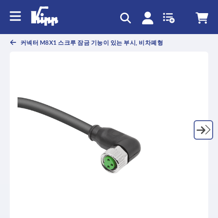
text.skipToContent
text.skipToNavigation
커넥터 M8X1 스크루 잠금 기능이 있는 부시, 비차폐형