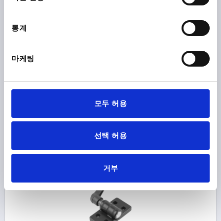
통계
힌지 클램프 기능 있음 74X40, 아연 검정 파우더 코팅, 구성
요소:스틸 광택 처리, A1=22,5, A2=25, ID=10
슬롯용 가이드 탭=10
좌측 보어 홀 간격=22,5
마케팅
우측 보어 홀 간격=25
길이=74
너비=40
F1 N=1500
F2 N =650
주문 번호:
K0442.40232510
모두 허용
₩49,110
세부 사항
부가세 별도
선택 허용
배송비 별도
K0442
거부