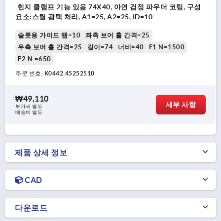
힌지 클램프 기능 있음 74X40, 아연 검정 파우더 코팅, 구성
요소:스틸 광택 처리, A1=25, A2=25, ID=10
슬롯용 가이드 탭=10
좌측 보어 홀 간격=25
우측 보어 홀 간격=25
길이=74
너비=40
F1 N=1500
F2 N =650
주문 번호:
K0442.45252510
₩49,110
세부 사항
부가세 별도
배송비 별도
제품 상세 정보
CAD
다운로드