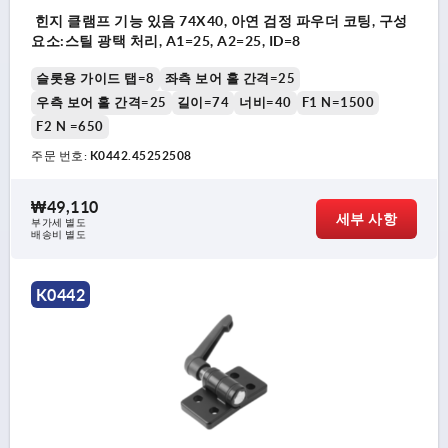
힌지 클램프 기능 있음 74X40, 아연 검정 파우더 코팅, 구성
요소:스틸 광택 처리, A1=25, A2=25, ID=8
슬롯용 가이드 탭=8
좌측 보어 홀 간격=25
우측 보어 홀 간격=25
길이=74
너비=40
F1 N=1500
F2 N =650
주문 번호:
K0442.45252508
₩49,110
세부 사항
부가세 별도
배송비 별도
K0442