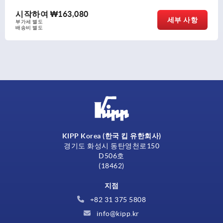
시작하여
₩50,900
항
세부 
부가세 별도
배송비 별도
KIPP Korea (한국 킵 유한회사)
경기도 화성시 동탄영천로150
D506호
(18462)
지점
+82 31 375 5808
info@kipp.kr