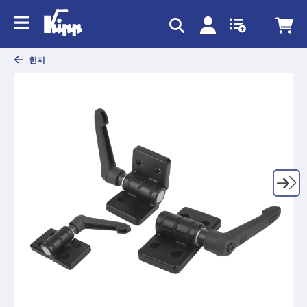
text.skipToContent
text.skipToNavigation
힌지