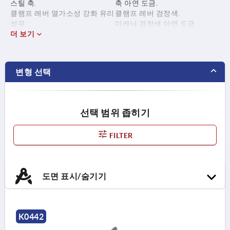
스틸 축.
축 아연 도금.
클램프 레버 열가소성 강화 유리
클램프 레버 검정색.
섬유.
미케닉 검정색 아연 도금.
미케닉 스틸.
더 보기
변형 선택
선택 범위 좁히기
FILTER
도면 표시/숨기기
K0442