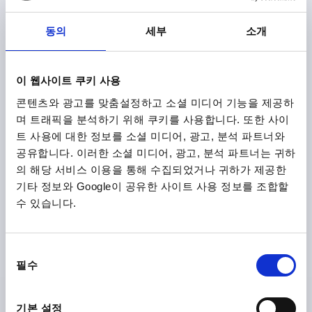
동의
세부
소개
힌지 클램프 기능 있음 74X40, 아연 검정 파우더 코팅, 구성
요소:스틸 광택 처리, A1=22,5, A2=25, ID=8
이 웹사이트 쿠키 사용
슬롯용 가이드 탭=8
좌측 보어 홀 간격=22,5
콘텐츠와 광고를 맞춤설정하고 소셜 미디어 기능을 제공하
우측 보어 홀 간격=25
길이=74
너비=40
F1 N=1500
며 트래픽을 분석하기 위해 쿠키를 사용합니다. 또한 사이
F2 N =650
트 사용에 대한 정보를 소셜 미디어, 광고, 분석 파트너와
주문 번호:
K0442.40232508
공유합니다. 이러한 소셜 미디어, 광고, 분석 파트너는 귀하
의 해당 서비스 이용을 통해 수집되었거나 귀하가 제공한
₩49,110
세부 사항
기타 정보와 Google이 공유한 사이트 사용 정보를 조합할
부가세 별도
배송비 별도
수 있습니다.
K0442
동
필수
의
선
택
기본 설정