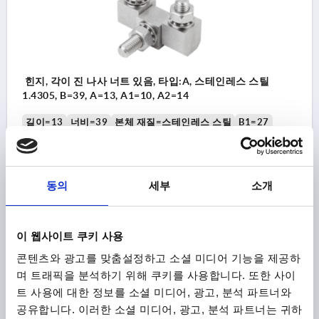
힌지, 각이 진 나사 너트 있음, 타입:A, 스테인레스 스틸
1.4305, B=39, A=13, A1=10, A2=14
길이=13
너비=39
본체 재질=스테인레스 스틸
B1=27
A2=14
바깥지름=M6
A1=10
타입=A
스틸 키=1.4305
주문 번호:
K1142.10614027
동의
세부
소개
₩50,330
세부 사항
부가세 별도
배송비 별도
이 웹사이트 쿠키 사용
콘텐츠와 광고를 맞춤설정하고 소셜 미디어 기능을 제공하
K1142 A
며 트래픽을 분석하기 위해 쿠키를 사용합니다. 또한 사이
트 사용에 대한 정보를 소셜 미디어, 광고, 분석 파트너와
공유합니다. 이러한 소셜 미디어, 광고, 분석 파트너는 귀하