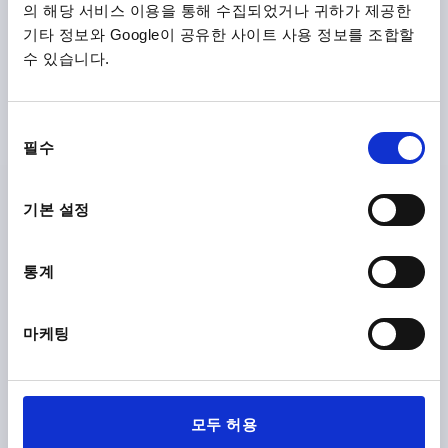
의 해당 서비스 이용을 통해 수집되었거나 귀하가 제공한
기타 정보와 Google이 공유한 사이트 사용 정보를 조합할
수 있습니다.
힌지, 각이 진 나사 너트 있음, 타입:A, 스테인레스 스틸
1.4305, B=49, A=18, A1=14, A2=22
동
길이=18
너비=49
본체 재질=스테인레스 스틸
B1=33
필수
의
A2=22
바깥지름=M8
A1=14
타입=A
스틸 키=1.4305
선
주문 번호:
K1142.10820033
택
기본 설정
₩53,160
세부 사항
부가세 별도
통계
배송비 별도
K1142 A
마케팅
모두 허용