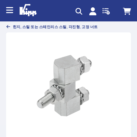
text.skipToContent
text.skipToNavigation
힌지, 스틸 또는 스테인리스 스틸, 각진형, 고정 너트