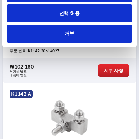
선택 허용
힌지, 각이 진 나사 너트 있음, 타입:A, 스테인레스 스틸
1.4401, B=39, A=13, A1=10, A2=14
거부
길이=13
너비=39
본체 재질=스테인레스 스틸
B1=27
A2=14
바깥지름=M6
A1=10
타입=A
스틸 키=1.4401
주문 번호:
K1142.20614027
₩102,180
세부 사항
부가세 별도
배송비 별도
K1142 A