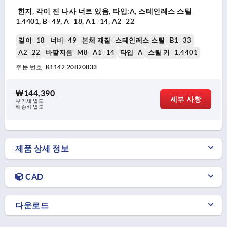
힌지, 각이 진 나사 너트 있음, 타입:A, 스테인레스 스틸
1.4401, B=49, A=18, A1=14, A2=22
길이=18
너비=49
본체 재질=스테인레스 스틸
B1=33
A2=22
바깥지름=M8
A1=14
타입=A
스틸 키=1.4401
주문 번호:
K1142.20820033
₩144,390
세부 사항
부가세 별도
배송비 별도
제품 상세 정보
CAD
다운로드