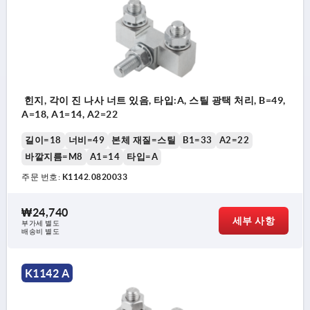
힌지, 각이 진 나사 너트 있음, 타입:A, 스틸 광택 처리, B=49,
A=18, A1=14, A2=22
길이=18
너비=49
본체 재질=스틸
B1=33
A2=22
바깥지름=M8
A1=14
타입=A
주문 번호:
K1142.0820033
₩24,740
세부 사항
부가세 별도
배송비 별도
K1142 A