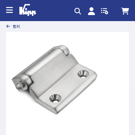
text.skipToContent
text.skipToNavigation
힌지