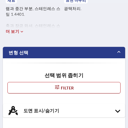
재료
표면 마무리
램과 중간 부분, 스테인레스 스
광택처리.
틸 1.4401.
축과 잠금 와셔, 스테인레스 스
틸 1.4305.
더 보기
변형 선택
선택 범위 좁히기
FILTER
도면 표시/숨기기