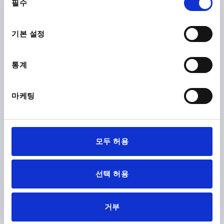
필수
제품 상세 정보
의
선
택
CAD
기본 설정
다운로드
통계
마케팅
다른 고객들도 다음 제품을 구매하였습니
모두 허용
다.
K1085
선택 허용
거부