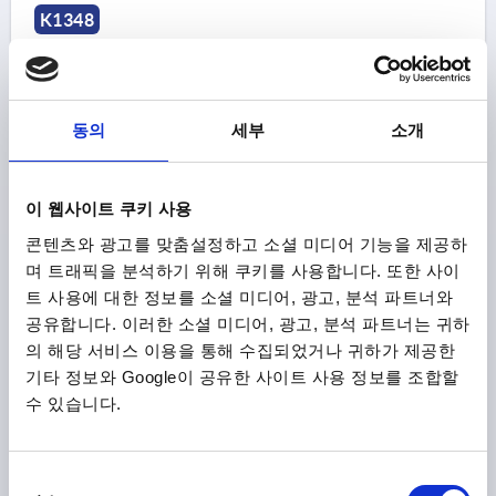
K1348
동의
세부
소개
힌지 47X60, 스테인레스 스틸 A4 광택처리, 구성 요소:스테
이 웹사이트 쿠키 사용
인레스 스틸, A1=30, A3=40
콘텐츠와 광고를 맞춤설정하고 소셜 미디어 기능을 제공하
길이=47
좌측 보어 홀 간격=30
좌측 윙 길이=40
너비=60
며 트래픽을 분석하기 위해 쿠키를 사용합니다. 또한 사이
B2=40
B3=10
D1=5,3
D2=6,5
H=19,5
H1=6
트 사용에 대한 정보를 소셜 미디어, 광고, 분석 파트너와
공유합니다. 이러한 소셜 미디어, 광고, 분석 파트너는 귀하
주문 번호:
K1348.0540073000
의 해당 서비스 이용을 통해 수집되었거나 귀하가 제공한
기타 정보와 Google이 공유한 사이트 사용 정보를 조합할
₩58,140
세부 사항
수 있습니다.
부가세 별도
배송비 별도
동