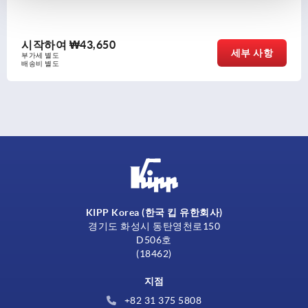
시작하여
₩43,650
세부 사항
가세 별도
송비 별도
KIPP Korea (한국 킵 유한회사)
경기도 화성시 동탄영천로150
D506호
(18462)
지점
+82 31 375 5808