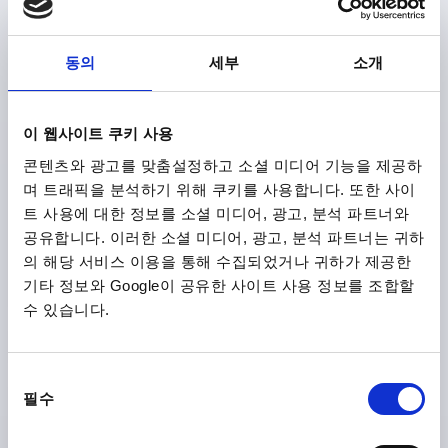
동의
세부
소개
축 힌지용, 알루미늄 프로파일용 D=6, L=50, 스테인레스 스
틸 1.4301 자연적 마무리
이 웹사이트 쿠키 사용
지름=6
D1=10
길이=50
L1=1
콘텐츠와 광고를 맞춤설정하고 소셜 미디어 기능을 제공하
주문 번호:
K2104.06501
며 트래픽을 분석하기 위해 쿠키를 사용합니다. 또한 사이
트 사용에 대한 정보를 소셜 미디어, 광고, 분석 파트너와
₩7,520
공유합니다. 이러한 소셜 미디어, 광고, 분석 파트너는 귀하
세부 사항
부가세 별도
의 해당 서비스 이용을 통해 수집되었거나 귀하가 제공한
배송비 별도
기타 정보와 Google이 공유한 사이트 사용 정보를 조합할
수 있습니다.
제품 상세 정보
동
필수
CAD
의
선