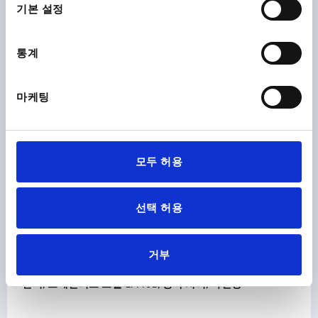
택
다운로드
기본 설정
통계
마케팅
다른 고객들도 다음 제품을 구매하였습니
다.
모두 허용
1341
선택 허용
거부
지, 스테인리스 스틸 1.4401, 광택 처리, 각진형