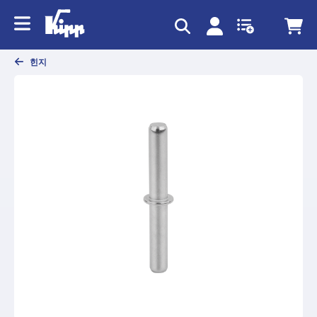
text.skipToContent
text.skipToNavigation
힌지