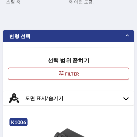
스틸 축.
축 아연 도금.
변형 선택
선택 범위 좁히기
FILTER
도면 표시/숨기기
K1006