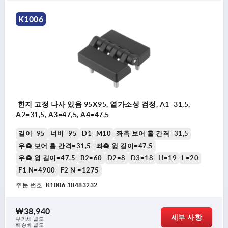
K1006
힌지 고정 나사 있음 95X95, 열가소성 검정, A1=31,5,
A2=31,5, A3=47,5, A4=47,5
길이=95
너비=95
D1=M10
좌측 보어 홀 간격=31,5
우측 보어 홀 간격=31,5
좌측 윙 길이=47,5
우측 윙 길이=47,5
B2=60
D2=8
D3=18
H=19
L=20
F1 N=4900
F2 N =1275
주문 번호:
K1006.10483232
₩38,940
세부 사항
부가세 별도
배송비 별도