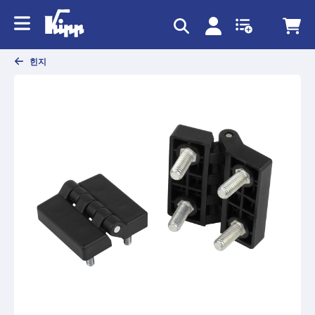
text.skipToContent
text.skipToNavigation
힌지