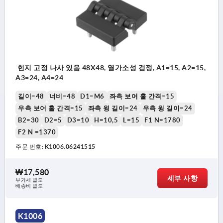
힌지 고정 나사 있음 48X48, 열가소성 검정, A1=15, A2=15,
A3=24, A4=24
길이=48
너비=48
D1=M6
좌측 보어 홀 간격=15
우측 보어 홀 간격=15
좌측 윙 길이=24
우측 윙 길이=24
B2=30
D2=5
D3=10
H=10,5
L=15
F1 N=1780
F2 N =1370
주문 번호:
K1006.06241515
₩17,580
세부 사항
부가세 별도
배송비 별도
K1006