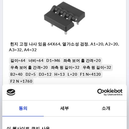
힌지 고정 나사 있음 64X64, 열가소성 검정, A1=20, A2=20,
A3=32, A4=32
길이=64
너비=64
D1=M6
좌측 보어 홀 간격=20
우측 보어 홀 간격=20
좌측 윙 길이=32
우측 윙 길이=32
B2=40
D2=5
D3=12
H=13
L=20
F1 N=4120
F2 N =1760
주문 번호:
K1006.06322020
₩22,870
동의
세부
소개
세부 사항
부가세 별도
배송비 별도
이 웹사이트 쿠키 사용