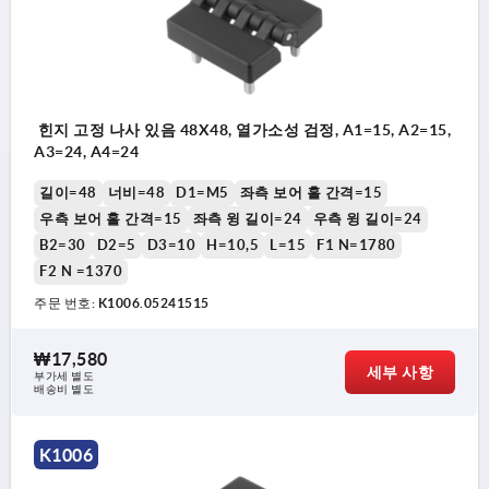
힌지 고정 나사 있음 48X48, 열가소성 검정, A1=15, A2=15,
A3=24, A4=24
길이=48
너비=48
D1=M5
좌측 보어 홀 간격=15
우측 보어 홀 간격=15
좌측 윙 길이=24
우측 윙 길이=24
B2=30
D2=5
D3=10
H=10,5
L=15
F1 N=1780
F2 N =1370
주문 번호:
K1006.05241515
₩17,580
세부 사항
부가세 별도
배송비 별도
K1006