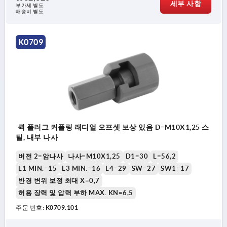
세부 사항
부가세 별도
배송비 별도
K0709
퀵 플러그 커플링 래디얼 오프셋 보상 있음 D=M10X1,25 스
틸, 내부 나사
버전 2=암나사
나사=M10X1,25
D1=30
L=56,2
L1 MIN.=15
L3 MIN.=16
L4=29
SW=27
SW1=17
반경 변위 보정 최대 X=0,7
허용 장력 및 압력 부하 MAX. KN=6,5
주문 번호:
K0709.101