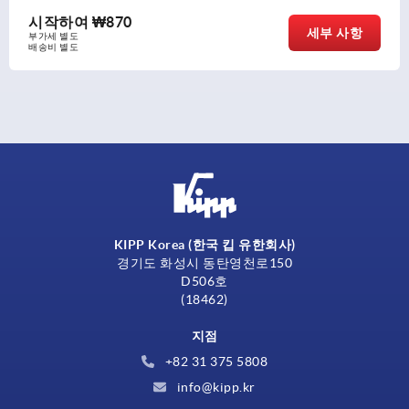
시작하여
₩136,070
세부 사항
부가세 별도
배송비 별도
KIPP Korea (한국 킵 유한회사)
경기도 화성시 동탄영천로150
D506호
(18462)
지점
+82 31 375 5808
info@kipp.kr