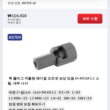
주문 번호:
K0709.16
₩114,410
세부 사항
부가세 별도
배송비 별도
K0709
퀵 플러그 커플링 래디얼 오프셋 보상 있음 D=M16X1,5 스
틸, 내부 나사
버전 2=암나사
나사=M16X1,5
D1=39
L=83
L1 MIN.=22
L3 MIN.=23
L4=42
SW=36
SW1=24
반경 변위 보정 최대 X=1