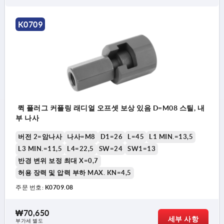
K0709
퀵 플러그 커플링 래디얼 오프셋 보상 있음 D=M08 스틸, 내
부 나사
버전 2=암나사
나사=M8
D1=26
L=45
L1 MIN.=13,5
L3 MIN.=11,5
L4=22,5
SW=24
SW1=13
반경 변위 보정 최대 X=0,7
허용 장력 및 압력 부하 MAX. KN=4,5
주문 번호:
K0709.08
₩70,650
세부 사항
부가세 별도