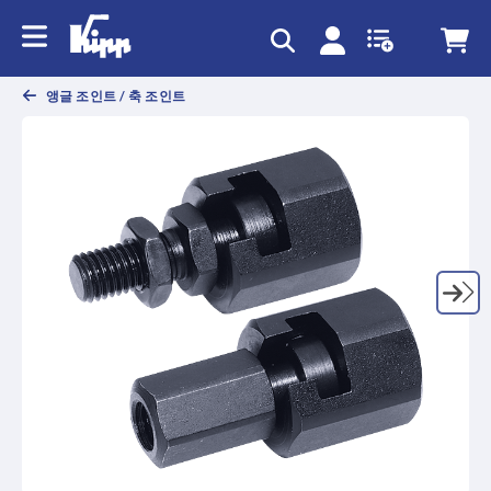
text.skipToContent
text.skipToNavigation
앵글 조인트 / 축 조인트