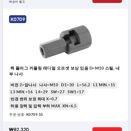
배송비 별도
K0709
퀵 플러그 커플링 래디얼 오프셋 보상 있음 D=M10 스틸, 내
부 나사
버전 2=암나사
나사=M10
D1=30
L=56,2
L1 MIN.=15
L3 MIN.=16
L4=29
SW=27
SW1=17
반경 변위 보정 최대 X=0,7
허용 장력 및 압력 부하 MAX. KN=6,5
주문 번호:
K0709.10
₩82,320