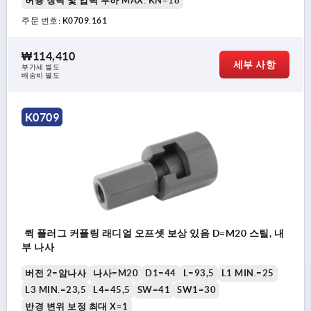
허용 장력 및 압력 부하 MAX. KN=18
주문 번호:
K0709.161
₩114,410
세부 사항
부가세 별도
배송비 별도
K0709
퀵 플러그 커플링 래디얼 오프셋 보상 있음 D=M20 스틸, 내
부 나사
버전 2=암나사
나사=M20
D1=44
L=93,5
L1 MIN.=25
L3 MIN.=23,5
L4=45,5
SW=41
SW1=30
반경 변위 보정 최대 X=1