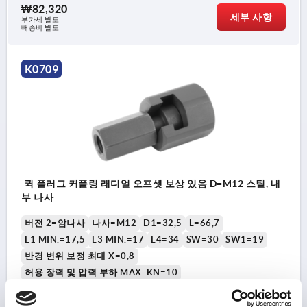
₩82,320
세부 사항
부가세 별도
배송비 별도
K0709
퀵 플러그 커플링 래디얼 오프셋 보상 있음 D=M12 스틸, 내
부 나사
버전 2=암나사
나사=M12
D1=32,5
L=66,7
L1 MIN.=17,5
L3 MIN.=17
L4=34
SW=30
SW1=19
반경 변위 보정 최대 X=0,8
허용 장력 및 압력 부하 MAX. KN=10
주문 번호:
K0709.12