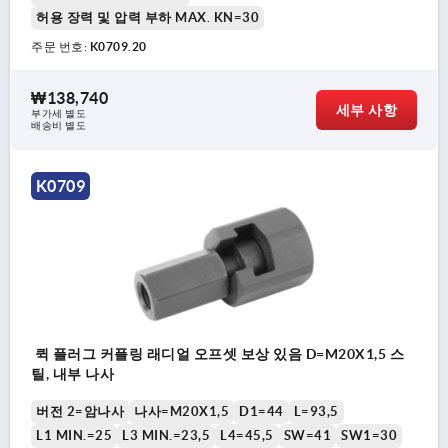
허용 장력 및 압력 부하 MAX. KN=30
주문 번호:
K0709.20
₩138,740
세부 사항
부가세 별도
배송비 별도
K0709
퀵 플러그 커플링 래디얼 오프셋 보상 있음 D=M20X1,5 스
틸, 내부 나사
버전 2=암나사
나사=M20X1,5
D1=44
L=93,5
L1 MIN.=25
L3 MIN.=23,5
L4=45,5
SW=41
SW1=30