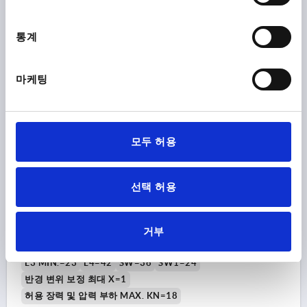
₩94,100
통계
세부 사항
부가세 별도
배송비 별도
마케팅
K0709
모두 허용
선택 허용
퀵 플러그 커플링 래디얼 오프셋 보상 있음 D=M16 스틸, 내
부 나사
거부
버전 2=암나사
나사=M16
D1=39
L=83
L1 MIN.=22
L3 MIN.=23
L4=42
SW=36
SW1=24
반경 변위 보정 최대 X=1
허용 장력 및 압력 부하 MAX. KN=18