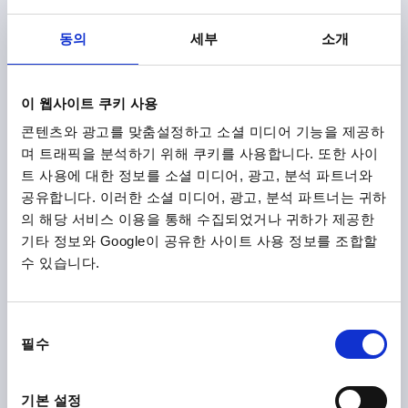
₩94,100
동의
세부
소개
세부 사항
부가세 별도
배송비 별도
이 웹사이트 쿠키 사용
K0709
콘텐츠와 광고를 맞춤설정하고 소셜 미디어 기능을 제공하
며 트래픽을 분석하기 위해 쿠키를 사용합니다. 또한 사이
트 사용에 대한 정보를 소셜 미디어, 광고, 분석 파트너와
공유합니다. 이러한 소셜 미디어, 광고, 분석 파트너는 귀하
의 해당 서비스 이용을 통해 수집되었거나 귀하가 제공한
기타 정보와 Google이 공유한 사이트 사용 정보를 조합할
퀵 플러그 커플링 래디얼 오프셋 보상 있음 D=M12X1,25 스
수 있습니다.
틸, 내부 나사
버전 2=암나사
나사=M12X1,25
D1=32,5
L=66,7
동
L1 MIN.=17,5
L3 MIN.=17
L4=34
SW=30
SW1=19
필수
의
반경 변위 보정 최대 X=0,8
선
허용 장력 및 압력 부하 MAX. KN=10
택
기본 설정
주문 번호:
K0709.121