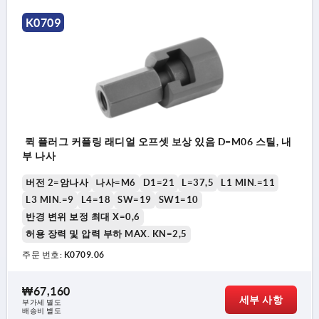
K0709
퀵 플러그 커플링 래디얼 오프셋 보상 있음 D=M06 스틸, 내
부 나사
버전 2=암나사
나사=M6
D1=21
L=37,5
L1 MIN.=11
L3 MIN.=9
L4=18
SW=19
SW1=10
반경 변위 보정 최대 X=0,6
허용 장력 및 압력 부하 MAX. KN=2,5
주문 번호:
K0709.06
₩67,160
세부 사항
부가세 별도
배송비 별도