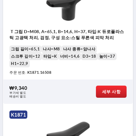
T 그립 D=M08, A=65,1, B=14,6, H=37, 타입:K 듀로플라스
틱 고광택 처리, 검정, 구성 요소:스틸 푸른색 피막 처리
그립 길이=65,1
나사=M8
나사 종류=암나사
스크루 깊이=12
타입=K
너비=14,6
D3=18
높이=37
H1=22,9
주문 번호:
K1871.16508
₩9,340
세부 사항
부가세 별도
배송비 별도
K1871