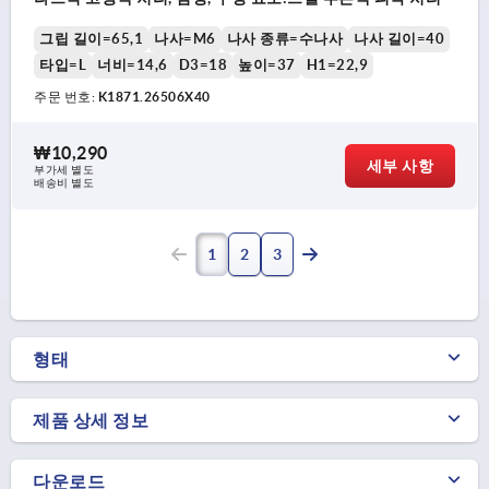
그립 길이=65,1
나사=M6
나사 종류=수나사
나사 길이=40
타입=L
너비=14,6
D3=18
높이=37
H1=22,9
주문 번호:
K1871.26506X40
₩10,290
세부 사항
부가세 별도
배송비 별도
1
2
3
형태
제품 상세 정보
다운로드