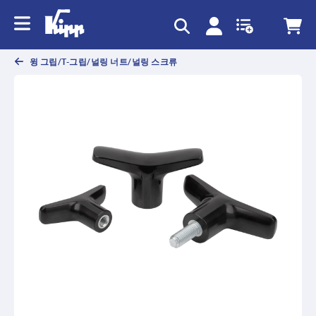
text.skipToContent
text.skipToNavigation
윙 그립/T-그립/널링 너트/널링 스크류