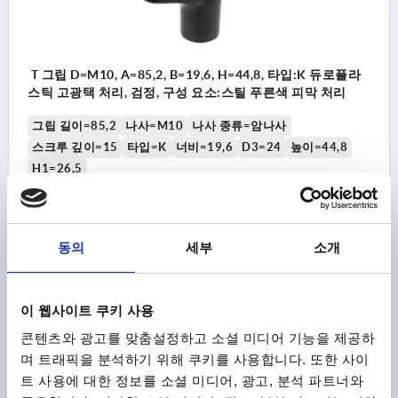
T 그립 D=M10, A=85,2, B=19,6, H=44,8, 타입:K 듀로플라
스틱 고광택 처리, 검정, 구성 요소:스틸 푸른색 피막 처리
그립 길이=85,2
나사=M10
나사 종류=암나사
스크루 깊이=15
타입=K
너비=19,6
D3=24
높이=44,8
H1=26,5
주문 번호:
K1871.18510
₩10,410
동의
세부
소개
세부 사항
부가세 별도
배송비 별도
이 웹사이트 쿠키 사용
K1871
콘텐츠와 광고를 맞춤설정하고 소셜 미디어 기능을 제공하
며 트래픽을 분석하기 위해 쿠키를 사용합니다. 또한 사이
트 사용에 대한 정보를 소셜 미디어, 광고, 분석 파트너와