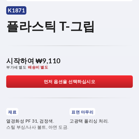
K1871
플라스틱 T-그립
시작하여
₩9,110
부가세 별도
배송비 별도
먼저 옵션을 선택하십시오
재료
표면 마무리
열경화성 PF 31, 검정색.
고광택 폴리싱 처리.
스틸 부싱/나사 볼트, 아연 도금.