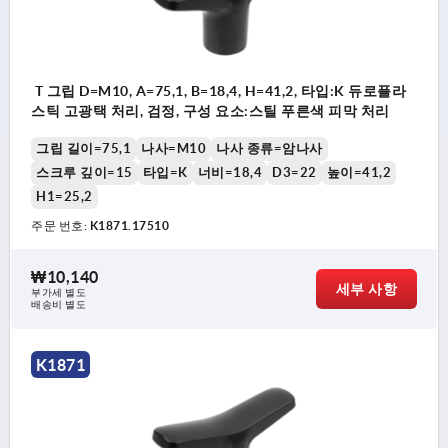
T 그립 D=M10, A=75,1, B=18,4, H=41,2, 타입:K 듀로플라
스틱 고광택 처리, 검정, 구성 요소:스틸 푸른색 피막 처리
그립 길이=75,1
나사=M10
나사 종류=암나사
스크루 깊이=15
타입=K
너비=18,4
D3=22
높이=41,2
H1=25,2
주문 번호:
K1871.17510
₩10,140
세부 사항
부가세 별도
배송비 별도
K1871