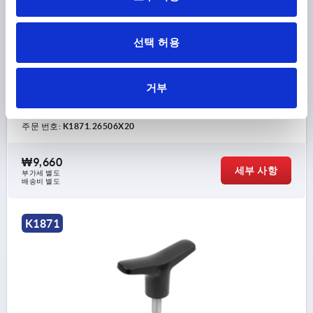
선택 허용
T 그립 D=M06X20, A=65,1, B=14,6, H=37, 타입:L 듀로플
라스틱 고광택 처리, 검정, 구성 요소:스틸 푸른색 피막 처리
거부
그립 길이=65,1
나사=M6
나사 종류=수나사
나사 길이=20
타입=L
너비=14,6
D3=18
높이=37
H1=22,9
주문 번호:
K1871.26506X20
₩9,660
세부 사항
부가세 별도
배송비 별도
K1871