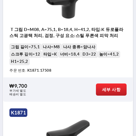
T 그립 D=M08, A=75,1, B=18,4, H=41,2, 타입:K 듀로플라
스틱 고광택 처리, 검정, 구성 요소:스틸 푸른색 피막 처리
그립 길이=75,1
나사=M8
나사 종류=암나사
스크루 깊이=12
타입=K
너비=18,4
D3=22
높이=41,2
H1=25,2
주문 번호:
K1871.17508
₩9,700
세부 사항
부가세 별도
배송비 별도
K1871