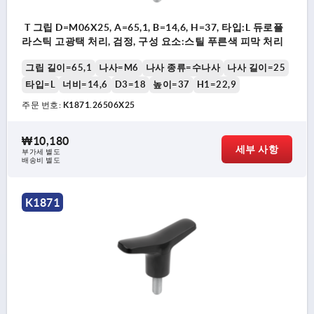
T 그립 D=M06X25, A=65,1, B=14,6, H=37, 타입:L 듀로플
라스틱 고광택 처리, 검정, 구성 요소:스틸 푸른색 피막 처리
그립 길이=65,1
나사=M6
나사 종류=수나사
나사 길이=25
타입=L
너비=14,6
D3=18
높이=37
H1=22,9
주문 번호:
K1871.26506X25
₩10,180
세부 사항
부가세 별도
배송비 별도
K1871