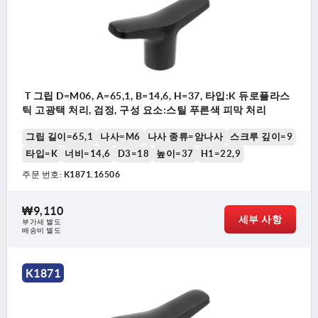
T 그립 D=M06, A=65,1, B=14,6, H=37, 타입:K 듀로플라스
틱 고광택 처리, 검정, 구성 요소:스틸 푸른색 피막 처리
그립 길이=65,1
나사=M6
나사 종류=암나사
스크루 깊이=9
타입=K
너비=14,6
D3=18
높이=37
H1=22,9
주문 번호:
K1871.16506
₩9,110
세부 사항
부가세 별도
배송비 별도
K1871