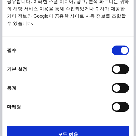
공유합니다. 이러한 소셜 미디어, 광고, 분석 파트너는 귀하
의 해당 서비스 이용을 통해 수집되었거나 귀하가 제공한
기타 정보와 Google이 공유한 사이트 사용 정보를 조합할
수 있습니다.
T 그립 D=M12, A=85,2, B=19,6, H=44,8, 타입:K 듀로플라
스틱 고광택 처리, 검정, 구성 요소:스틸 푸른색 피막 처리
그립 길이=85,2
나사=M12
나사 종류=암나사
동
스크루 깊이=18
타입=K
너비=19,6
D3=24
높이=44,8
필수
의
H1=26,5
선
주문 번호:
K1871.18512
택
기본 설정
₩10,870
세부 사항
부가세 별도
통계
배송비 별도
K1871
마케팅
모두 허용