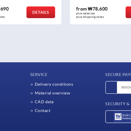
from
₩78,600
from
₩207,01
DETAILS
plus sales tax
plus sales tax
plus shipping costs
plus shipping costs
SERVICE
SECURE PA
Delivery conditions
Material overview
CAD data
SECURITY &
Contact