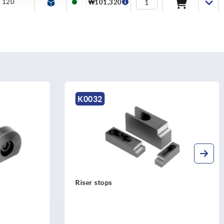
120
₩101,320
K0011
Cam clamps, double