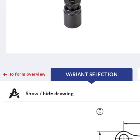
to form overview
VARIANT SELECTION
CURRENT
CURRENT
TAB:
TAB:
Show / hide drawing