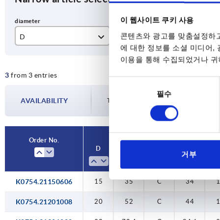
이 웹사이트 쿠키 사용
콘텐츠와 광고를 맞춤설정하고
D
L
Fo
에 대한 정보를 소셜 미디어,
15
35
C
이용을 통해 수집되었거나 귀하
3
from 3 entries
20
52
동
필수
의
30
70,4
AVAILABILITY
The availabilities are updated several tim
선
택
Order No.
D
L
Form
H
거부
K0754.21150606
15
35
C
34
K0754.21201008
20
52
C
44