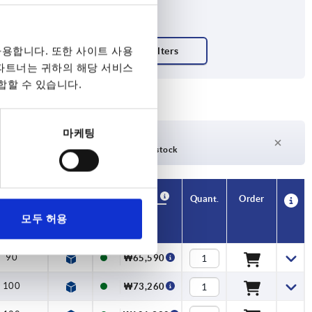
용합니다. 또한 사이트 사용
 파트너는 귀하의 해당 서비스
합할 수 있습니다.
마케팅
days
27 days +
days
Currently out of stock
Availability
CAD
Quant.
Order
d force FH
Price
모두 허용
N
90
₩65,590
100
₩73,260