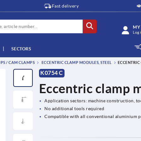
Fast delivery
MY
Log 
SECTORS
PS / CAM CLAMPS
ECCENTRIC CLAMP MODULES, STEEL
ECCENTRIC 
K0754 C
Eccentric clamp m
Application sectors: machine construction, to
No additional tools required
Compatible with all conventional aluminium pr