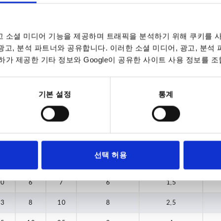
 소셜 미디어 기능을 제공하며 트래픽을 분석하기 위해 쿠키를 사
rm
H
H1
 광고, 분석 파트너와 공유합니다. 이러한 소셜 미디어, 광고, 분석
34
10
가 제공한 기타 정보와 Google이 공유한 사이트 사용 정보를 조
INCREASE TABLE SIZE
44
13
기본 설정
통계
84,6
35
7 to 9 business 
es a day at regular intervals.
10-26 business 
H1
H2
H3
suitable for
Clamping force F
Han
선택 허용
slot width
(kN)
10
6
7
6
1,5
13
8
10
8
2,5