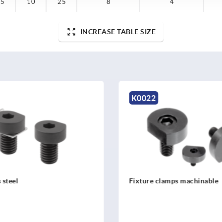
35
10
25
8
4
INCREASE TABLE SIZE
K0022
K0032
Fixture clamps machinable
Riser stops