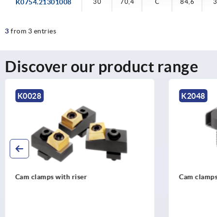
K0754.21301008
30
70,4
C
84,6
3
from 3 entries
Discover our product range
K2048
Cam clamps steel