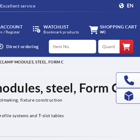
EN
Excellent service
 ACCOUNT
WATCHLIST
SHOPPING CART
in / Register
Bookmark products
₩0
productCode
qty
Direct ordering
CLAMP MODULES, STEEL, FORM C
odules, steel, Form C
olmaking, fixture construction
ofile systems and T-slot tables