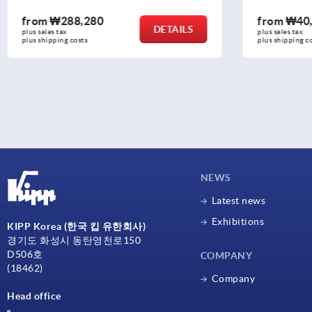
from
₩40,690
LS
DETAILS
plus sales tax
plus shipping costs
NEWS
Latest news
Exhibitions
KIPP Korea (한국 킵 유한회사)
경기도 화성시 동탄영천로150
D506호
COMPANY
(18462)
Company
Head office