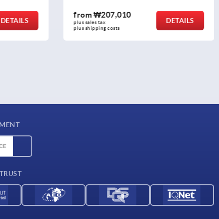
0
from
₩182,260
DETAILS
DETA
plus sales tax
plus shipping costs
YMENT
 TRUST