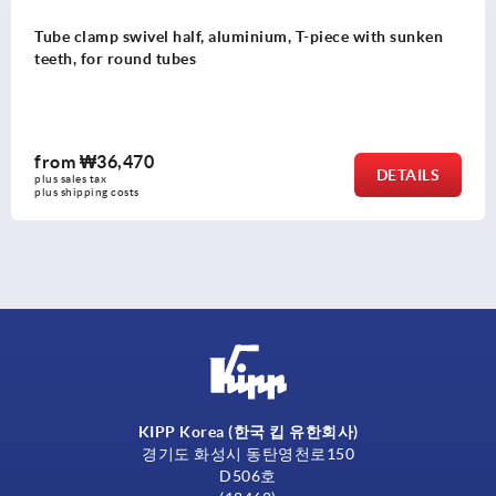
inium, T-piece with sunken
Tube clamp joint, aluminium
from
₩75,730
DETAILS
plus sales tax
plus shipping costs
KIPP Korea (한국 킵 유한회사)
경기도 화성시 동탄영천로150
D506호