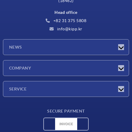
(18462)
Head office
+82 31 375 5808
info@kipp.kr
NEWS
Latest news
COMPANY
Exhibitions
Company
SERVICE
Delivery conditions
SECURE PAYMENT
Material overview
CAD data