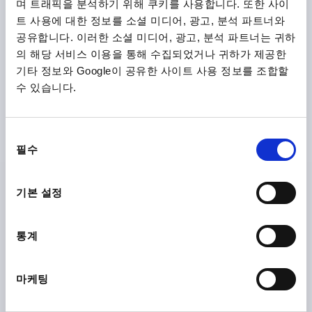
며 트래픽을 분석하기 위해 쿠키를 사용합니다. 또한 사이
트 사용에 대한 정보를 소셜 미디어, 광고, 분석 파트너와
공유합니다. 이러한 소셜 미디어, 광고, 분석 파트너는 귀하
의 해당 서비스 이용을 통해 수집되었거나 귀하가 제공한
기타 정보와 Google이 공유한 사이트 사용 정보를 조합할
수 있습니다.
TUBE CLAMP 4-WAY FLAT ALUMINIUM, FOR RND.
TUBES, COMP:STEEL, A=40,2, B=40,2
동
필수
INTERNAL DIAMETER=40,2
INTERNAL DIAMETER=40,2
의
C=50
D=60
E=60
G=61
H=75
K=75
L=111
M=61
선
R=57
S=M8X60
택
기본 설정
Order number:
K0472.524040
통계
₩75,440
DETAILS
plus sales tax
plus shipping costs
마케팅