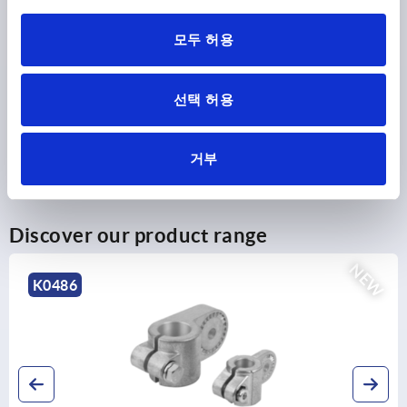
PRODUCT DETAILS
모두 허용
CAD
선택 허용
DOWNLOADS
거부
Discover our product range
NEW
K0488