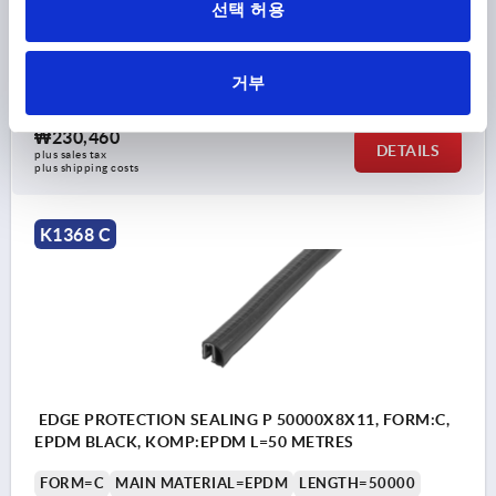
선택 허용
MINIMUM BEND RADIUS MM=A=100 B=200 C=100 D=60
WIDTH=8
HEIGHT=11
B1=9
거부
Order number:
K1368.211X20000
₩230,460
DETAILS
plus sales tax
plus shipping costs
K1368 C
EDGE PROTECTION SEALING P 50000X8X11, FORM:C,
EPDM BLACK, KOMP:EPDM L=50 METRES
FORM=C
MAIN MATERIAL=EPDM
LENGTH=50000