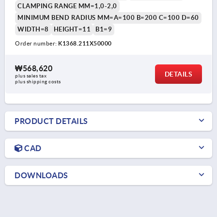
CLAMPING RANGE MM=1,0-2,0
MINIMUM BEND RADIUS MM=A=100 B=200 C=100 D=60
WIDTH=8
HEIGHT=11
B1=9
Order number:
K1368.211X50000
₩568,620
DETAILS
plus sales tax
plus shipping costs
PRODUCT DETAILS
CAD
DOWNLOADS