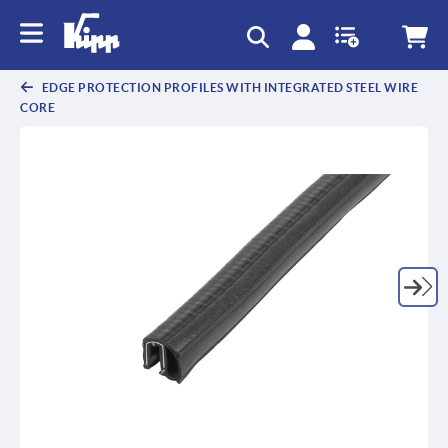
text.skipToContent
text.skipToNavigation
EDGE PROTECTION PROFILES WITH INTEGRATED STEEL WIRE
CORE