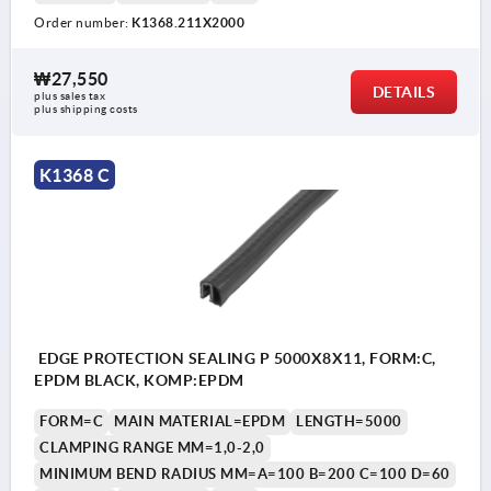
Order number:
K1368.211X2000
₩27,550
DETAILS
plus sales tax
plus shipping costs
K1368 C
EDGE PROTECTION SEALING P 5000X8X11, FORM:C,
EPDM BLACK, KOMP:EPDM
FORM=C
MAIN MATERIAL=EPDM
LENGTH=5000
CLAMPING RANGE MM=1,0-2,0
MINIMUM BEND RADIUS MM=A=100 B=200 C=100 D=60