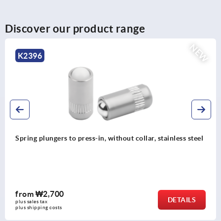
Discover our product range
NEW
K2394
llar, stainless steel
Spring plungers, smooth version, wit
from
₩2,050
DETAILS
plus sales tax
plus shipping costs