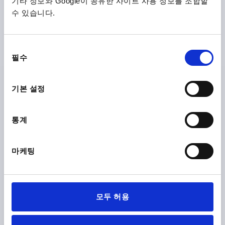
기타 정보와 Google이 공유한 사이트 사용 정보를 조합할
MINIMUM BEND RADIUS MM=A=100 B=200 C=100 D=60
수 있습니다.
WIDTH=8
HEIGHT=11
B1=9
Order number:
K1368.211X10000
동
₩117,750
필수
의
DETAILS
plus sales tax
plus shipping costs
선
택
기본 설정
K1368 C
통계
마케팅
EDGE PROTECTION SEALING P 20000X8X11, FORM:C,
EPDM BLACK, KOMP:EPDM L=20 METRES
모두 허용
FORM=C
MAIN MATERIAL=EPDM
LENGTH=20000
CLAMPING RANGE MM=1,0-2,0