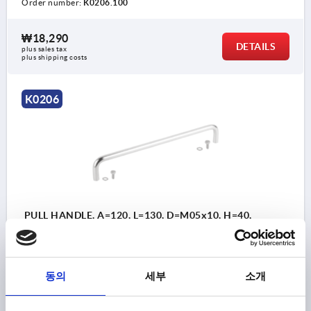
Order number:
K0206.100
₩18,290
DETAILS
plus sales tax
plus shipping costs
K0206
PULL HANDLE, A=120, L=130, D=M05x10, H=40,
STAINLESS STEEL 1.4404 SEMI-GLOSS VIBRATORY
HOLE SPACING=120
FASTENING HOLE=M5X10
LENGTH=130
LOAD CAPACITY N=1000
B=10
H=40
동의
세부
소개
THREAD DEPTH=10
Order number:
K0206.120