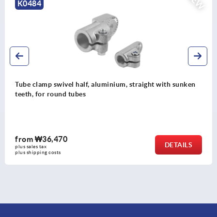
NEW
K0487
th sunken
Tube clamps swivel base aluminium, with sun
from
₩36,470
DETAILS
plus sales tax
plus shipping costs