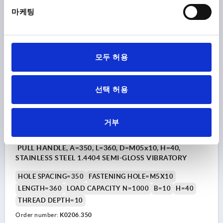
마케팅
₩31,470
DETAILS
plus sales tax
plus shipping costs
모두 허용
K0206
선택 허용
거부
PULL HANDLE, A=350, L=360, D=M05x10, H=40,
STAINLESS STEEL 1.4404 SEMI-GLOSS VIBRATORY
HOLE SPACING=350
FASTENING HOLE=M5X10
LENGTH=360
LOAD CAPACITY N=1000
B=10
H=40
THREAD DEPTH=10
Order number:
K0206.350