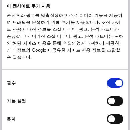
이 웹사이트 쿠키 사용
₩23,370
콘텐츠와 광고를 맞춤설정하고 소셜 미디어 기능을 제공하
DETAILS
plus sales tax
며 트래픽을 분석하기 위해 쿠키를 사용합니다. 또한 사이
plus shipping costs
트 사용에 대한 정보를 소셜 미디어, 광고, 분석 파트너와
공유합니다. 이러한 소셜 미디어, 광고, 분석 파트너는 귀하
K0206
의 해당 서비스 이용을 통해 수집되었거나 귀하가 제공한
기타 정보와 Google이 공유한 사이트 사용 정보를 조합할
수 있습니다.
동
필수
의
PULL HANDLE, A=250, L=260, D=M05x10, H=40,
선
STAINLESS STEEL 1.4404 SEMI-GLOSS VIBRATORY
택
기본 설정
HOLE SPACING=250
FASTENING HOLE=M5X10
LENGTH=260
LOAD CAPACITY N=1000
B=10
H=40
통계
THREAD DEPTH=10
Order number:
K0206.250