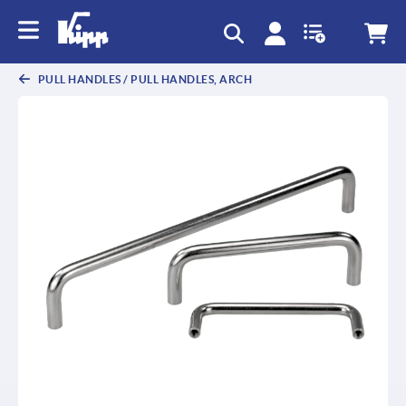
text.skipToContent
text.skipToNavigation
PULL HANDLES / PULL HANDLES, ARCH