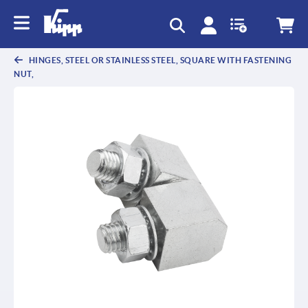
text.skipToContent
text.skipToNavigation
HINGES, STEEL OR STAINLESS STEEL, SQUARE WITH FASTENING
NUT,