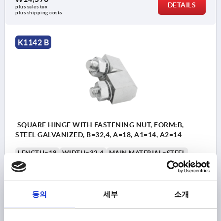
DETAILS
plus sales tax
plus shipping costs
K1142 B
SQUARE HINGE WITH FASTENING NUT, FORM:B,
STEEL GALVANIZED, B=32,4, A=18, A1=14, A2=14
LENGTH=18
WIDTH=32,4
MAIN MATERIAL=STEEL
B1=16,5
A2=14
OUTSIDE DIAMETER=M8
A1=14
FORM=B
Order number:
K1142.10814165
동의
세부
소개
₩22,450