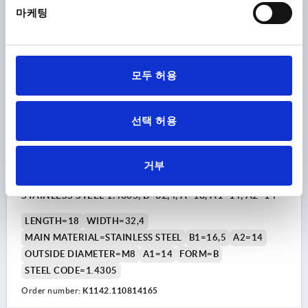
₩33,680
마케팅
DETAILS
plus sales tax
plus shipping costs
K1142 B
모두 허용
선택 허용
거부
SQUARE HINGE WITH FASTENING NUT, FORM:B,
STAINLESS STEEL 1.4305, B=32,4, A=18, A1=14, A2=14
LENGTH=18
WIDTH=32,4
MAIN MATERIAL=STAINLESS STEEL
B1=16,5
A2=14
OUTSIDE DIAMETER=M8
A1=14
FORM=B
STEEL CODE=1.4305
Order number:
K1142.110814165