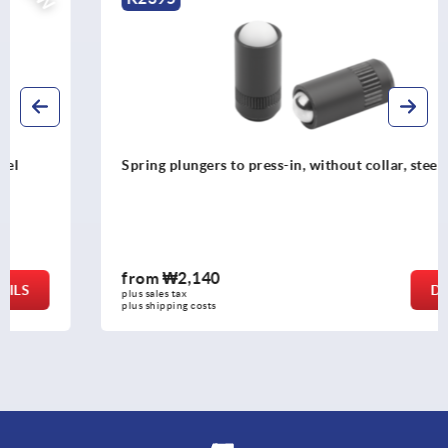
Spring plungers to press-in, without collar, steel
from
₩2,140
DETAILS
plus sales tax
plus shipping costs