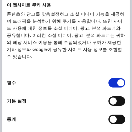
DETAILS
plus sales tax
이 웹사이트 쿠키 사용
plus shipping costs
콘텐츠와 광고를 맞춤설정하고 소셜 미디어 기능을 제공하
며 트래픽을 분석하기 위해 쿠키를 사용합니다. 또한 사이
K1142 B
트 사용에 대한 정보를 소셜 미디어, 광고, 분석 파트너와
공유합니다. 이러한 소셜 미디어, 광고, 분석 파트너는 귀하
의 해당 서비스 이용을 통해 수집되었거나 귀하가 제공한
기타 정보와 Google이 공유한 사이트 사용 정보를 조합할
수 있습니다.
SQUARE HINGE WITH FASTENING NUT, FORM:B,
동
STAINLESS STEEL 1.4305, B=25,3, A=13, A1=10, A2=10
필수
의
LENGTH=13
WIDTH=25,3
선
MAIN MATERIAL=STAINLESS STEEL
B1=13,5
A2=10
택
기본 설정
OUTSIDE DIAMETER=M6
A1=10
FORM=B
STEEL CODE=1.4305
통계
Order number:
K1142.110610135