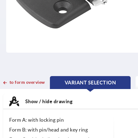
to form overview
VARIANT SELECTION
CURRENT
CURRENT
TAB:
TAB:
Show / hide drawing
Form A: with locking pin
Form B: with pin/head and key ring