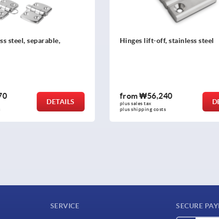
ff, stainless steel
Hinges plastic
,240
from
₩5,100
DETAILS
plus sales tax
osts
plus shipping costs
SERVICE
SECURE PA