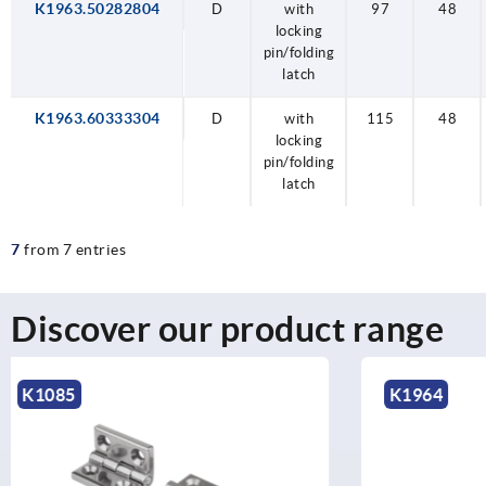
K1963.50282804
D
with
97
48
locking
pin/folding
latch
K1963.60333304
D
with
115
48
locking
pin/folding
latch
7
from 7 entries
Discover our product range
K1964
K1342