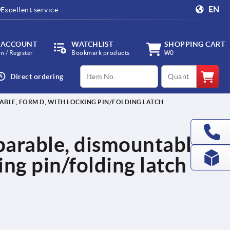
EN
Excellent service
 ACCOUNT
WATCHLIST
SHOPPING CART
in / Register
Bookmark products
₩0
productCode
qty
Direct ordering
ABLE, FORM D, WITH LOCKING PIN/FOLDING LATCH
eparable, dismountable,
ing pin/folding latch