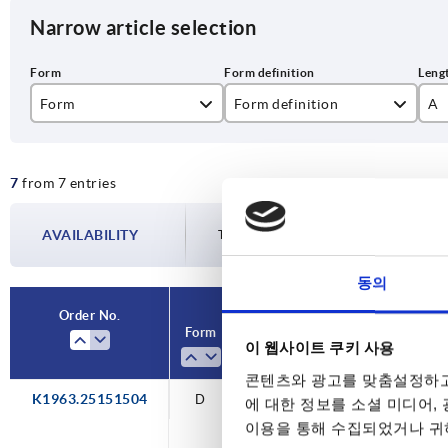
Narrow article selection
Form
Form definition
A
D
with locking pin/folding latch
52
7
from 7 entries
59
71
AVAILABILITY
The availabilities are updated several tim
77
동의
87
Order No.
Order No.
Form
Form
Form
Form
A
A
B
B
97
definition
definition
이 웹사이트 쿠키 사용
콘텐츠와 광고를 맞춤설정하고
11
K1963.25151504
D
D
D
D
D
D
D
D
with
with
with
with
with
with
with
with
115
52
59
71
77
87
97
52
48
48
48
48
48
48
48
48
에 대한 정보를 소셜 미디어,
locking
locking
locking
locking
locking
locking
locking
locking
이용을 통해 수집되었거나 귀하
pin/folding
pin/folding
pin/folding
pin/folding
pin/folding
pin/folding
pin/folding
pin/folding