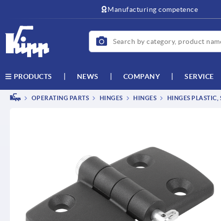
text.skipToContent
text.skipToNavigation
Manufacturing competence
NEWS
COMPANY
SERVICE
PRODUCTS
OPERATING PARTS
HINGES
HINGES
HINGES PLASTIC,