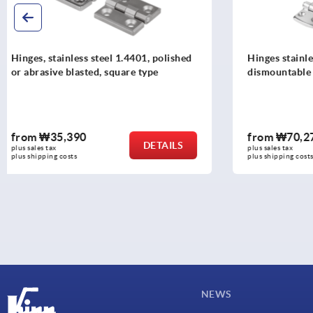
Hinges stainless steel, separable,
Hinges lift-o
dismountable
from
₩70,270
from
₩56
DETAILS
plus sales tax
plus sales tax
plus shipping costs
plus shipping c
NEWS