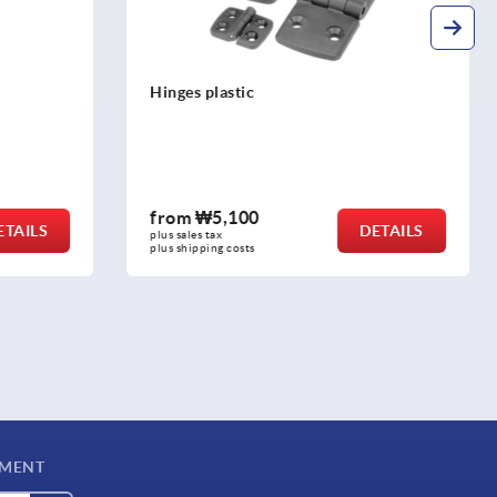
Hinge pins, plastic
from
₩5,390
DETAILS
DETAILS
plus sales tax
plus shipping costs
YMENT