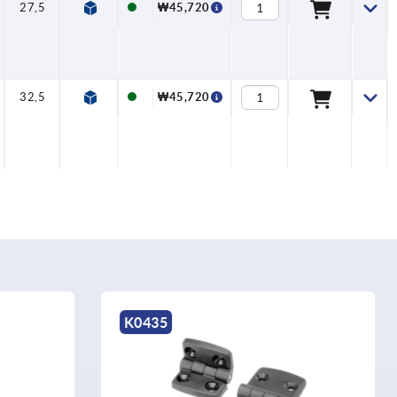
27,5
28
6,6
6
14
9
₩45,720
32,5
28
6,6
6
14
9
₩45,720
K2119