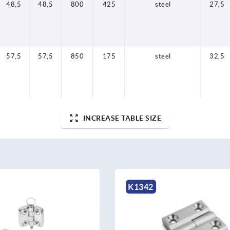
48,5
48,5
800
425
steel
27,5
57,5
57,5
850
175
steel
32,5
INCREASE TABLE SIZE
K0435