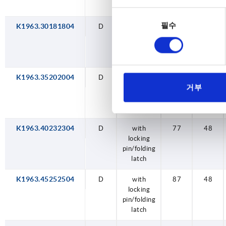
latch
latch
latch
latch
latch
latch
latch
latch
동
필수
의
K1963.30181804
D
with
59
48
locking
선
pin/folding
택
latch
K1963.35202004
D
with
71
48
거부
locking
pin/folding
latch
K1963.40232304
D
with
77
48
locking
pin/folding
latch
K1963.45252504
D
with
87
48
locking
pin/folding
latch