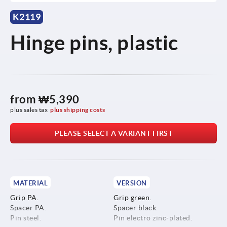
K2119
Hinge pins, plastic
from
₩5,390
plus sales tax
plus shipping costs
PLEASE SELECT A VARIANT FIRST
MATERIAL
VERSION
Grip PA.
Grip green.
Spacer PA.
Spacer black.
Pin steel.
Pin electro zinc-plated.