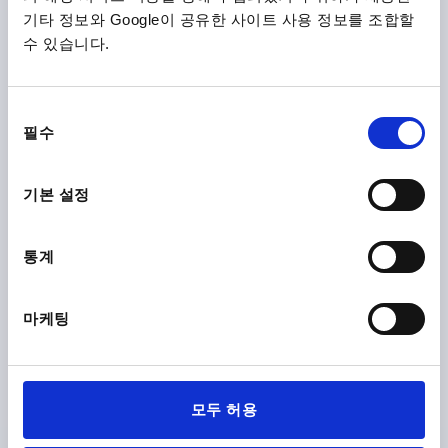
기타 정보와 Google이 공유한 사이트 사용 정보를 조합할
HINGE PIN, D=8 POLYAMIDE GREEN, SPRUNG
수 있습니다.
COMP:STEEL GALVANIZED
DIAMETER=8
동
Order number:
K2119.08
필수
의
선
₩5,640
택
DETAILS
기본 설정
plus sales tax
plus shipping costs
통계
PRODUCT DETAILS
마케팅
CAD
DOWNLOADS
모두 허용