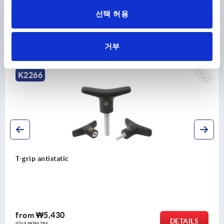
선택 허용
Discover our product range
거부
NEW
K2105
End caps plasti
from
₩1,110
DETAILS
plus sales tax