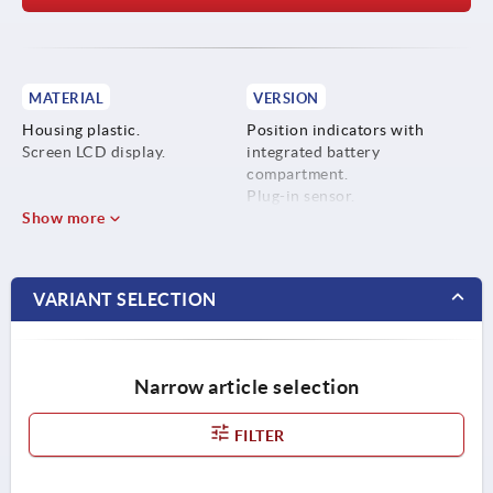
MATERIAL
VERSION
Housing plastic.
Position indicators with
Screen LCD display.
integrated battery
compartment.
Plug-in sensor.
Show more
Low-power LCD with decimal
and fraction inch function.
VARIANT SELECTION
Narrow article selection
FILTER