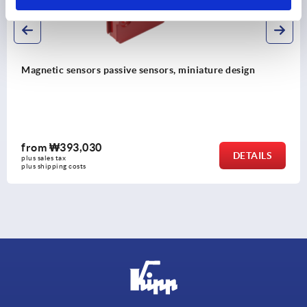
ensors passive sensors, miniature design
Position
indicato
3,030
from
₩5
DETAILS
plus sales t
costs
plus shippin