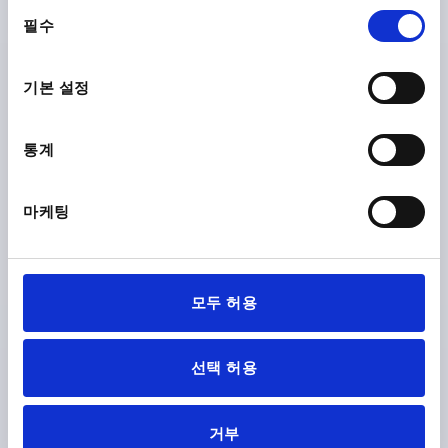
동
필수
의
선
PRODUCT DETAILS
택
기본 설정
1) Sensor connection
CAD
통계
2) Battery compartment
DOWNLOADS
마케팅
모두 허용
Discover our product range
선택 허용
K1905
거부