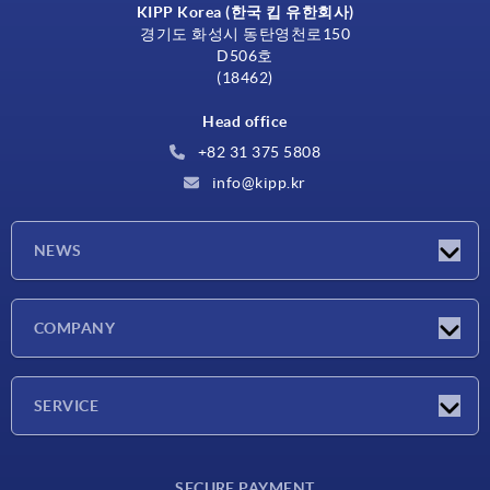
KIPP Korea (한국 킵 유한회사)
경기도 화성시 동탄영천로150
D506호
(18462)
Head office
+82 31 375 5808
info@kipp.kr
NEWS
Latest news
COMPANY
Exhibitions
Company
SERVICE
Delivery conditions
SECURE PAYMENT