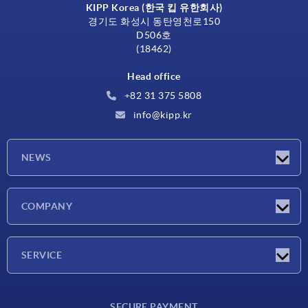
KIPP Korea (한국 킵 유한회사)
경기도 화성시 동탄영천로150
D506호
(18462)
Head office
+82 31 375 5808
info@kipp.kr
NEWS
Latest news
COMPANY
Exhibitions
Company
SERVICE
Delivery conditions
SECURE PAYMENT