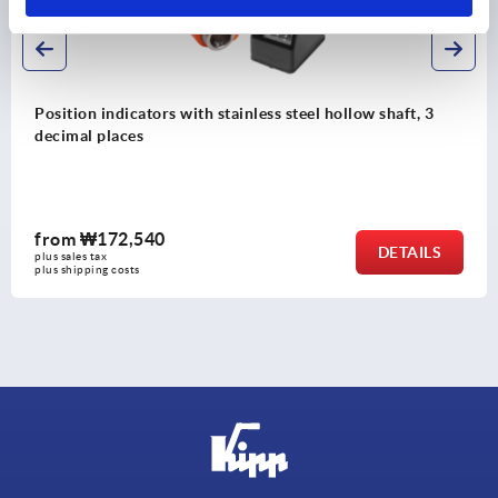
n indicators with stainless steel hollow shaft, 3
Posit
 places
indic
₩172,540
fro
DETAILS
 tax
plus sal
ing costs
plus shi