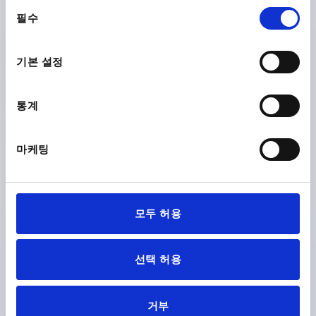
동
필수
의
선
PRODUCT DETAILS
택
기본 설정
1) Sensor connection
CAD
통계
2) Battery compartment
DOWNLOADS
마케팅
모두 허용
Discover our product range
선택 허용
6
K19
거부