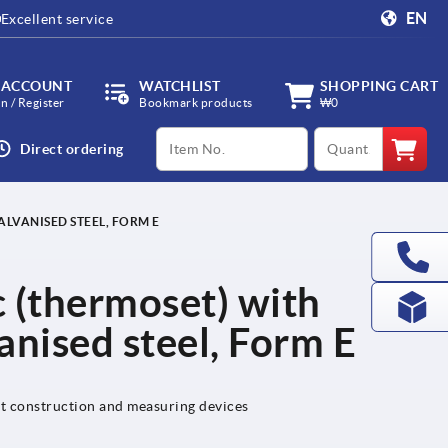
EN
Excellent service
 ACCOUNT
WATCHLIST
SHOPPING CART
in / Register
Bookmark products
₩0
productCode
qty
Direct ordering
ALVANISED STEEL, FORM E
c (thermoset) with
anised steel, Form E
nt construction and measuring devices