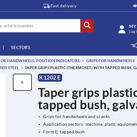
Fast delivery
MY
Log 
SECTORS
OR HANDWHEELS, POSITION INDICATORS
GRIPS FOR HANDWHEELS
SED STEEL
TAPER GRIPS PLASTIC (THERMOSET) WITH TAPPED BUSH, G
K1202 E
Taper grips plasti
tapped bush, galv
Grips for handwheels and cranks
Application sectors: machine, plant, equipme
Form E: tapped bush