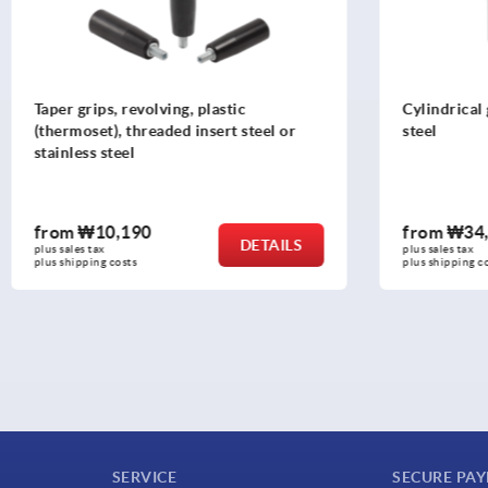
 revolving, plastic
Cylindrical grips revolving, 
 threaded insert steel or
steel
eel
,190
from
₩34,600
DETAILS
plus sales tax
osts
plus shipping costs
SERVICE
SECURE PA