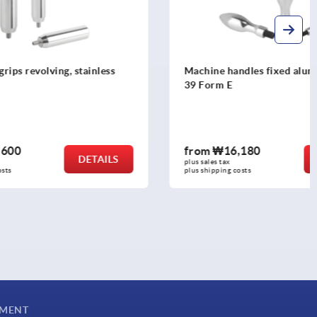
stainless
Machine handles fixed aluminium, DIN
39 Form E
from
₩16,180
DETAILS
DETAILS
plus sales tax
plus shipping costs
YMENT