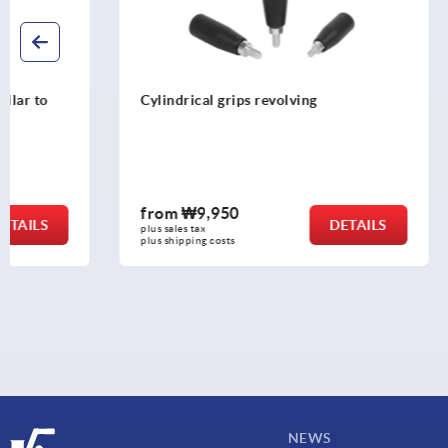
Cylindrical grips revolving
Taper grips,
(thermoset),
stainless st
from
₩9,950
from
₩10
DETAILS
plus sales tax
plus sales tax
plus shipping costs
plus shipping c
NEWS