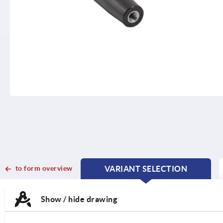
to form overview
VARIANT SELECTION
CURRENT
CURRENT
TAB:
TAB:
Show / hide drawing