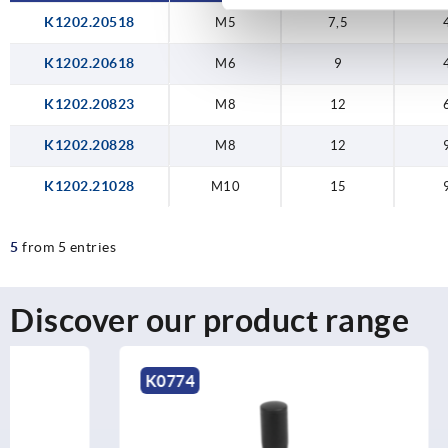
K1202.20518
M5
7,5
K1202.20618
M6
9
K1202.20823
M8
12
K1202.20828
M8
12
K1202.21028
M10
15
5
from 5 entries
Discover our product range
K0774
K1201