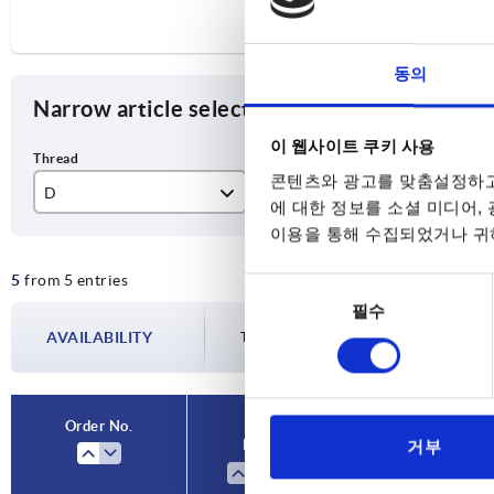
동의
Narrow article selection
이 웹사이트 쿠키 사용
콘텐츠와 광고를 맞춤설정하고
D
T
L1
에 대한 정보를 소셜 미디어,
이용을 통해 수집되었거나 귀하
M5
7,5
40
5
from 5 entries
M6
9
65
동
필수
의
M8
12
90
AVAILABILITY
선
The availabilities are updated several tim
택
M10
15
Order No.
D
T
거부