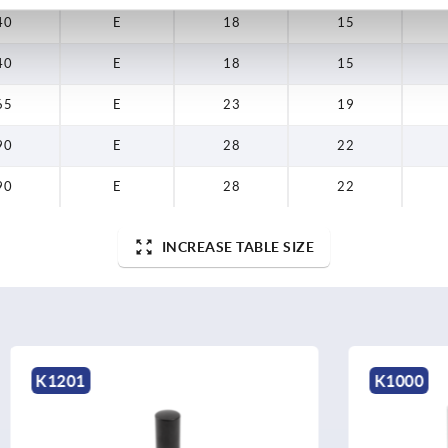
40
E
18
15
40
E
18
15
65
E
23
19
90
E
28
22
90
E
28
22
INCREASE TABLE SIZE
K1000