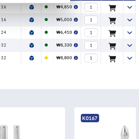
16
₩4,850
16
₩5,010
24
₩6,410
32
₩8,330
32
₩8,800
K0167